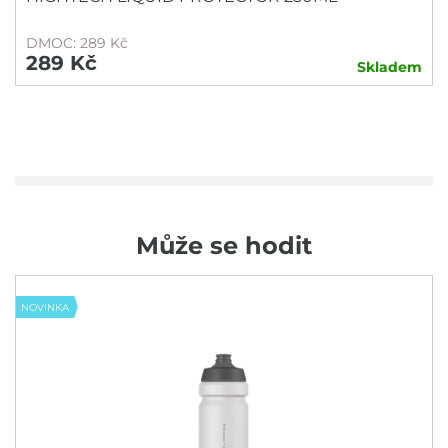
COYOTE
DMOC: 289 Kč
CRANKBROTHERS
289 Kč
Skladem
ESI
Fidlock
FINISH LINE
FORCE
FOX
Může se hodit
GIANT
HAMAX
NOVINKA
JOE´S NO FLATS
JUICE LUBES
KMC
Knog
KOVYS