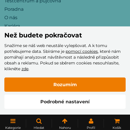
Testcentrum a půjčovna
Poradna
O nás
Kariéra
Než budete pokračovat
Snažíme se náš web neustále vylepšovat. A k tomu
Přijímáme tyto platební karty
potřebujeme data. Sbíráme je
pomocí cookies
, které nám
pomáhají analyzovat návštěvnost a následně přizpůsobit
obsah a reklamu. Pokud se sběrem cookies nesouhlasíte,
klikněte
zde
.
Rozumím
© 2005–2026 Helia Trade s.r.o.
Podrobné nastavení
Vytvořilo
Kategorie
Hledat
Nahoru
Profil
Košík