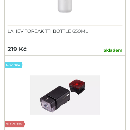
KTM
M-WAVE
MAGNUM
LAHEV TOPEAK TTI BOTTLE 650ML
MAX1
Motorex
219 Kč
Skladem
Muc-Off
NOVINKA
NANOPROTECH
OLYMPIK
ONGUARD
PEATY'S
PROFIL
ROCK MACHINE
ROCKSHOX
SLEVA 29%