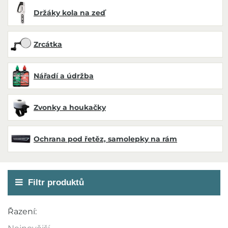
Držáky kola na zeď
Zrcátka
Nářadí a údržba
Zvonky a houkačky
Ochrana pod řetěz, samolepky na rám
Filtr produktů
Akce
Řazení:
Novinka