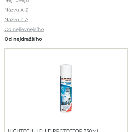
Nejnovější
Výprodej
Názvu A-Z
Outlet
Názvu Z-A
Od nejlevnějšího
Doporučujeme
Od nejdražšího
Barva
Značka
Abus
BLACKBURN
BRUNOX
CAMELBAK
COXA
HIGHTECH LIQUID PROTECTOR 250ML