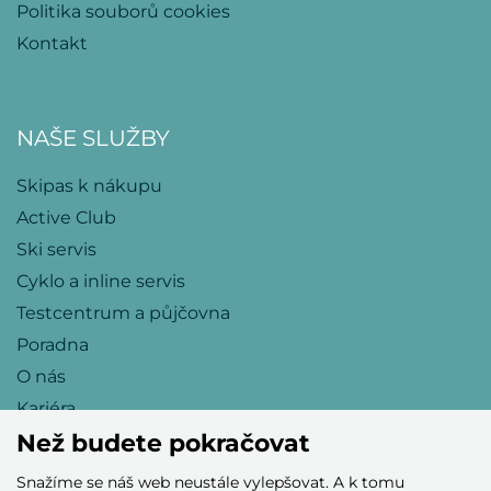
Politika souborů cookies
Kontakt
NAŠE SLUŽBY
Skipas k nákupu
Active Club
Ski servis
Cyklo a inline servis
Testcentrum a půjčovna
Poradna
O nás
Kariéra
Než budete pokračovat
Snažíme se náš web neustále vylepšovat. A k tomu
Přijímáme tyto platební karty