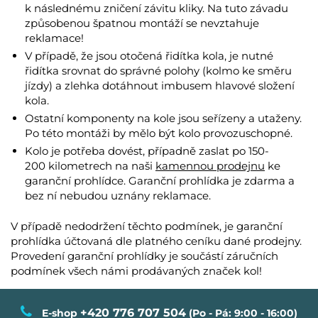
k následnému zničení závitu kliky. Na tuto závadu
způsobenou špatnou montáží se nevztahuje
reklamace!
V případě, že jsou otočená řidítka kola, je nutné
řidítka srovnat do správné polohy (kolmo ke směru
jízdy) a zlehka dotáhnout imbusem hlavové složení
kola.
Ostatní komponenty na kole jsou seřízeny a utaženy.
Po této montáži by mělo být kolo provozuschopné.
Kolo je potřeba dovést, případně zaslat po 150-
200 kilometrech na naši
kamennou prodejnu
ke
garanční prohlídce. Garanční prohlídka je zdarma a
bez ní nebudou uznány reklamace.
V případě nedodržení těchto podmínek, je garanční
prohlídka účtovaná dle platného ceníku dané prodejny.
Provedení garanční prohlídky je součástí záručních
podmínek všech námi prodávaných značek kol!
+420 776 707 504
E-shop
(Po - Pá: 9:00 - 16:00)