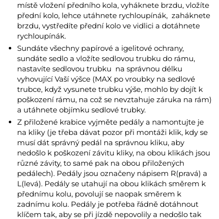
místě vložení předního kola, vyháknete brzdu, vložíte
přední kolo, lehce utáhnete rychloupínák, zaháknete
brzdu, vystředíte přední kolo ve vidlici a dotáhnete
rychloupínák.
Sundáte všechny papírové a igelitové ochrany,
sundáte sedlo a vložíte sedlovou trubku do rámu,
nastavíte sedlovou trubku na správnou délku
vyhovující Vaší výšce (MAX po vroubky na sedlové
trubce, když vysunete trubku výše, mohlo by dojít k
poškození rámu, na což se nevztahuje záruka na rám)
a utáhnete objímku sedlové trubky.
Z přiložené krabice vyjměte pedály a namontujte je
na kliky (je třeba dávat pozor při montáži klik, kdy se
musí dát správný pedál na správnou kliku, aby
nedošlo k poškození závitu kliky, na obou klikách jsou
různé závity, to samé pak na obou přiložených
pedálech). Pedály jsou označeny nápisem R(pravá) a
L(levá). Pedály se utahují na obou klikách směrem k
přednímu kolu, povolují se naopak směrem k
zadnímu kolu. Pedály je potřeba řádně dotáhnout
klíčem tak, aby se při jízdě nepovolily a nedošlo tak