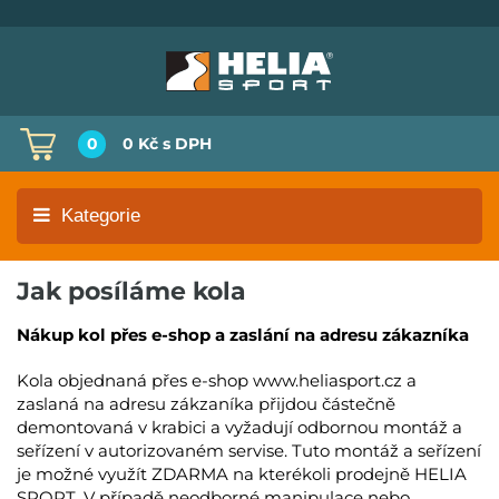
0
0 Kč
s DPH
Kategorie
Jak posíláme kola
Nákup kol přes e-shop a zaslání na adresu zákazníka
Kola objednaná přes e-shop www.heliasport.cz a
zaslaná na adresu zákzaníka přijdou částečně
demontovaná v krabici a vyžadují odbornou montáž a
seřízení v autorizovaném servise. Tuto montáž a seřízení
je možné využít ZDARMA na kterékoli prodejně HELIA
SPORT. V případě neodborné manipulace nebo