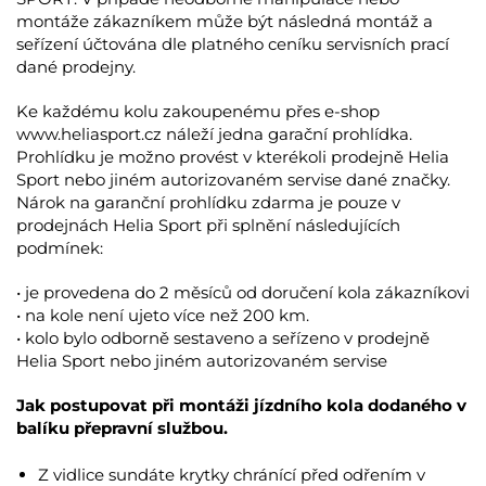
montáže zákazníkem může být následná montáž a
seřízení účtována dle platného ceníku servisních prací
dané prodejny.
Ke každému kolu zakoupenému přes e-shop
www.heliasport.cz náleží jedna garační prohlídka.
Prohlídku je možno provést v kterékoli prodejně Helia
Sport nebo jiném autorizovaném servise dané značky.
Nárok na garanční prohlídku zdarma je pouze v
prodejnách Helia Sport při splnění následujících
podmínek:
• je provedena do 2 měsíců od doručení kola zákazníkovi
• na kole není ujeto více než 200 km.
• kolo bylo odborně sestaveno a seřízeno v prodejně
Helia Sport nebo jiném autorizovaném servise
Jak postupovat při montáži jízdního kola dodaného v
balíku přepravní službou.
Z vidlice sundáte krytky chránící před odřením v