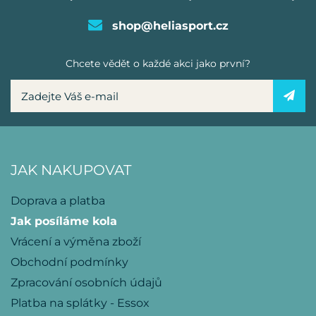
shop@heliasport.cz
Chcete vědět o každé akci jako první?
JAK NAKUPOVAT
Doprava a platba
Jak posíláme kola
Vrácení a výměna zboží
Obchodní podmínky
Zpracování osobních údajů
Platba na splátky - Essox