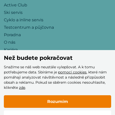
Active Club
Ski servis
Cyklo a inline servis
Testcentrum a půjčovna
Poradna
O nás
Kariéra
Než budete pokračovat
Snažíme se náš web neustále vylepšovat. A k tomu
Přijímáme tyto platební karty
potřebujeme data. Sbíráme je
pomocí cookies
, které nám
pomáhají analyzovat návštěvnost a následně přizpůsobit
obsah a reklamu. Pokud se sběrem cookies nesouhlasíte,
klikněte
zde
.
Rozumím
© 2005–2026 Helia Trade s.r.o.