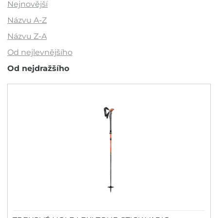
60 Kč
4 590 Kč
Nejnovější
Názvu A-Z
Názvu Z-A
Akce
Od nejlevnějšího
Novinka
Od nejdražšího
Výprodej
Outlet
Doporučujeme
Barva
Značka
FIZAN
Sezóna