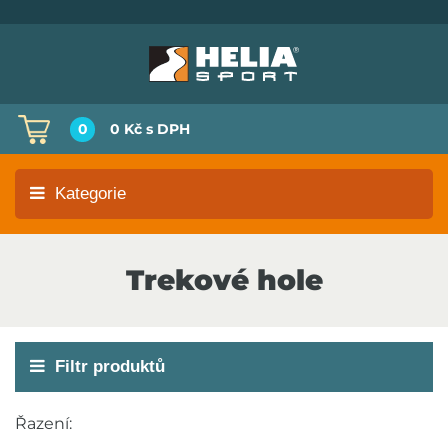
0
0 Kč
s DPH
Kategorie
Trekové hole
Filtr produktů
Cena
Řazení: