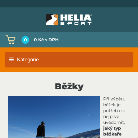
0
0 Kč
s DPH
Kategorie
Běžky
Při výběru
běžek je
potřeba si
nejprve
uvědomit,
jaký typ
běžkaře