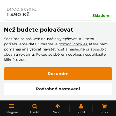
DMOC: 6 090 Kč
1 490 Kč
Skladem
Než budete pokračovat
Snažíme se náš web neustále vylepšovat. A k tomu
potřebujeme data. Sbíráme je
pomocí cookies
, které nám
pomáhají analyzovat návštěvnost a následně přizpůsobit
Běžky od lyžařských značek Sporten, Salomon, Fischer,
obsah a reklamu. Pokud se sběrem cookies nesouhlasíte,
Madshus na kamenných prodejnách a eshopu.
klikněte
zde
.
Rozumím
Může se hodit
Podrobné nastavení
NOVINKA
Kategorie
Hledat
Nahoru
Profil
Košík