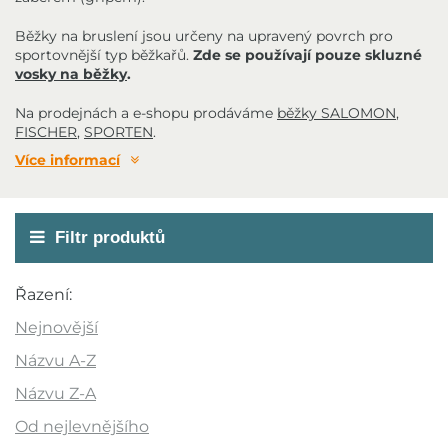
Běžky na bruslení jsou určeny na upravený povrch pro
sportovnější typ běžkařů.
Zde se používají pouze skluzné
vosky na běžky
.
Na prodejnách a e-shopu prodáváme
běžky SALOMON
,
FISCHER
,
SPORTEN
.
Více informací
Filtr produktů
Cena
Řazení:
1 490 Kč
9 499 Kč
Nejnovější
Názvu A-Z
Názvu Z-A
Akce
Od nejlevnějšího
Novinka