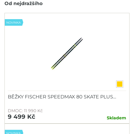
Od nejdražšího
Výprodej
Outlet
NOVINKA
Doporučujeme
Barva
Pro koho
Dámy
BĚŽKY FISCHER SPEEDMAX 80 SKATE PLUS…
Pány
Unisex
DMOC: 11 990 Kč
9 499 Kč
Skladem
Velikost cm
NOVINKA