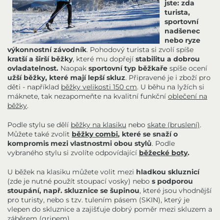
jste: zda
turista,
sportovní
nadšenec
nebo ryze
výkonnostní závodník
. Pohodový turista si zvolí spíše
kratší a širší běžky
, které mu dopřejí
stabilitu a dobrou
ovladatelnost.
Naopak
sportovní typ běžkaře
spíše ocení
užší běžky, které mají lepší skluz
. Připravené je i zboží pro
děti - například
běžky velikosti 150 cm
. U běhu na lyžích si
máknete, tak nezapomeňte na kvalitní funkční
oblečení na
běžky
.
Podle stylu se dělí
běžky na klasiku
nebo
skate (bruslení)
.
Můžete také zvolit
běžky combi
, které se snaží o
kompromis mezi vlastnostmi obou stylů
. Podle
vybraného stylu si zvolíte odpovídající
běžecké boty
.
U běžek na klasiku můžete volit mezi
hladkou skluznicí
(zde je nutné použít stoupací vosky) nebo
s podporou
stoupání, např. skluznice se šupinou
, které jsou vhodnější
pro turisty, nebo s tzv. tulením pásem (SKIN), který je
vlepen do skluznice a zajišťuje dobrý poměr mezi skluzem a
záběrem (gripem).