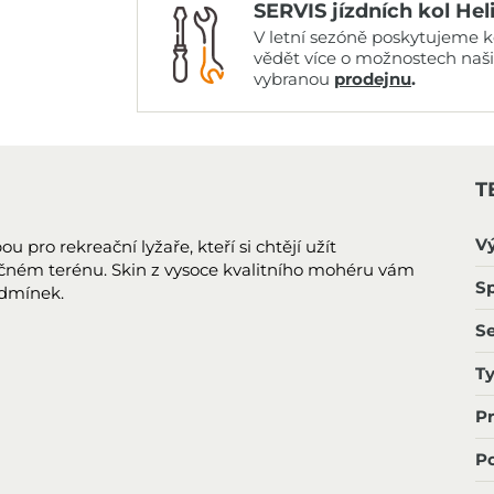
SERVIS jízdních kol Hel
V letní sezóně poskytujeme ko
vědět více o možnostech naš
vybranou
prodejnu
.
T
V
 pro rekreační lyžaře, kteří si chtějí užít
ném terénu. Skin z vysoce kvalitního mohéru vám
Sp
odmínek.
S
T
P
Po