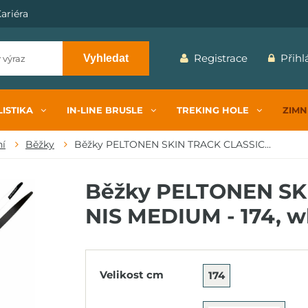
ariéra
Registrace
Přihl
Vyhledat
ISTIKA
IN-LINE BRUSLE
TREKING HOLE
ZIMN
ní
Běžky
Běžky PELTONEN SKIN TRACK CLASSIC...
Běžky PELTONEN SK
NIS MEDIUM - 174, w
Velikost cm
174