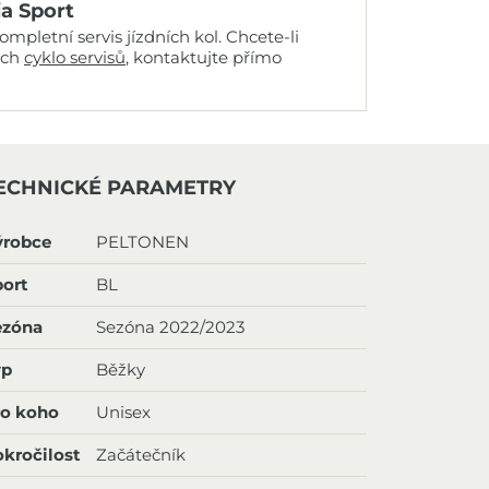
ia Sport
mpletní servis jízdních kol. Chcete-li
ich
cyklo servisů
, kontaktujte přímo
ECHNICKÉ PARAMETRY
ýrobce
PELTONEN
ort
BL
ezóna
Sezóna 2022/2023
yp
Běžky
ro koho
Unisex
kročilost
Začátečník