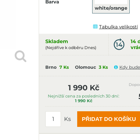
Barva
white/orange
Tabulka velikostí
Skladem
14 
vrá
(Nejdříve k odběru Dnes)
Brno
7 Ks
Olomouc
3 Ks
Kdy bude
Dopo
1 990 Kč
Nejnižší cena za posledních 30 dní:
1 990 Kč
Ks
PŘIDAT DO KOŠÍKU