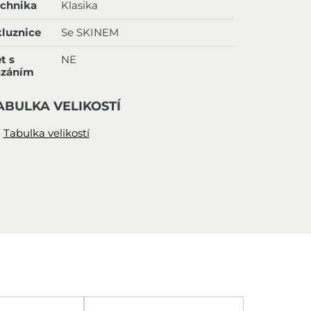
echnika
Klasika
luznice
Se SKINEM
t s
NE
ázáním
ABULKA VELIKOSTÍ
Tabulka velikostí