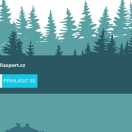
iasport.cz
PŘIHLÁSIT SE