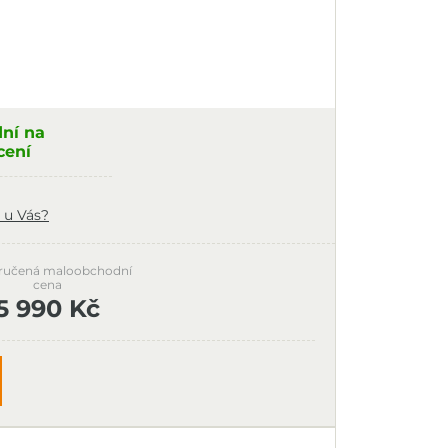
dní na
cení
 u Vás?
ručená maloobchodní
cena
5 990 Kč