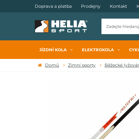
Doprava a platba
Prodejny
Kontakt
K
JÍZDNÍ KOLA
ELEKTROKOLA
CYKL
Domů
Zimní sporty
Běžecké lyžová