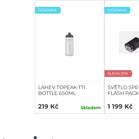
NOVINKA
NOVINKA
SLEVA 29%
LAHEV TOPEAK TTI
SVĚTLO SPE
BOTTLE 650ML
FLASH PACK
HEADLIGHT/
219 Kč
1 199 Kč
Skladem