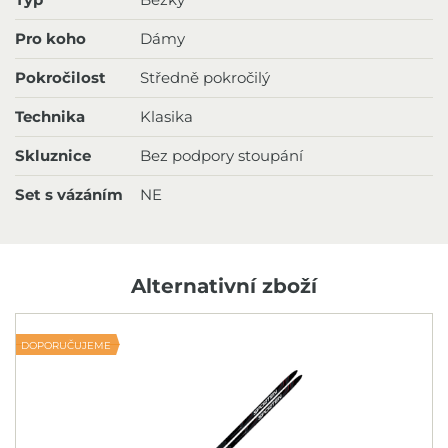
Pro koho
Dámy
Pokročilost
Středně pokročilý
Technika
Klasika
Skluznice
Bez podpory stoupání
Set s vázáním
NE
Alternativní zboží
DOPORUČUJEME