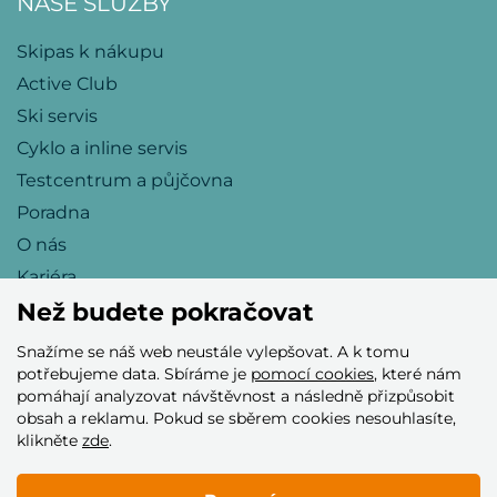
NAŠE SLUŽBY
Skipas k nákupu
Active Club
Ski servis
Cyklo a inline servis
Testcentrum a půjčovna
Poradna
O nás
Kariéra
Než budete pokračovat
Snažíme se náš web neustále vylepšovat. A k tomu
Přijímáme tyto platební karty
potřebujeme data. Sbíráme je
pomocí cookies
, které nám
pomáhají analyzovat návštěvnost a následně přizpůsobit
obsah a reklamu. Pokud se sběrem cookies nesouhlasíte,
klikněte
zde
.