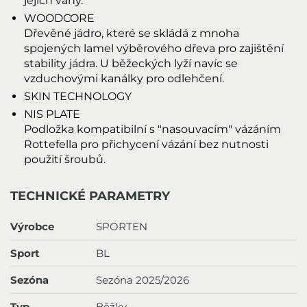
jejich váhy.
WOODCORE
Dřevěné jádro, které se skládá z mnoha
spojených lamel výběrového dřeva pro zajištění
stability jádra. U běžeckých lyží navíc se
vzduchovými kanálky pro odlehčení.
SKIN TECHNOLOGY
NIS PLATE
Podložka kompatibilní s "nasouvacím" vázáním
Rottefella pro přichycení vázání bez nutnosti
použití šroubů.
TECHNICKÉ PARAMETRY
Výrobce
SPORTEN
Sport
BL
Sezóna
Sezóna 2025/2026
Typ
Běžky