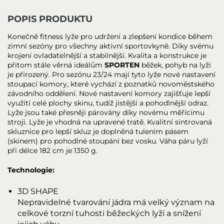
POPIS PRODUKTU
Konečně fitness lyže pro udržení a zlepšení kondice během
zimní sezóny pro všechny aktivní sportovkyně. Díky svému
krojení ovladatelnější a stabilnější. Kvalita a konstrukce je
přitom stále věrná ideálům
SPORTEN
běžek, pohyb na lyži
je přirozený. Pro sezónu 23/24 mají tyto lyže nové nastavení
stoupací komory, které vychází z poznatků novoměstského
závodního oddělení. Nové nastavení komory zajišťuje lepší
využití celé plochy skinu, tudíž jistější a pohodlnější odraz.
Lyže jsou také přesněji párovány díky novému měřícímu
stroji. Lyže je vhodná na upravené tratě. Kvalitní sintrovaná
skluznice pro lepší skluz je doplněná tulením pásem
(skinem) pro pohodlné stoupání bez vosku. Váha páru lyží
při délce 182 cm je 1350 g.
Technologie:
3D SHAPE
Nepravidelné tvarování jádra má velký význam na
celkové torzní tuhosti běžeckých lyží a snížení