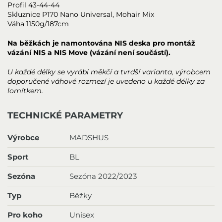
Profil 43-44-44
Skluznice P170 Nano Universal, Mohair Mix
Váha 1150g/187cm
Na běžkách je namontována NIS deska pro montáž
vázání NIS a NIS Move (vázání není součástí).
U každé délky se vyrábí měkčí a tvrdší varianta, výrobcem
doporučené váhové rozmezí je uvedeno u každé délky za
lomítkem.
TECHNICKÉ PARAMETRY
Výrobce
MADSHUS
Sport
BL
Sezóna
Sezóna 2022/2023
Typ
Běžky
Pro koho
Unisex