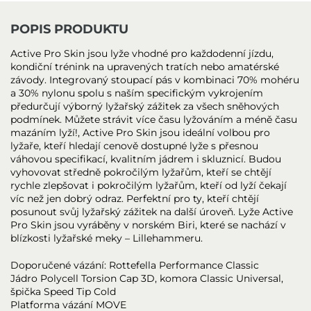
POPIS PRODUKTU
Active Pro Skin jsou lyže vhodné pro každodenní jízdu,
kondiční trénink na upravených tratích nebo amatérské
závody. Integrovaný stoupací pás v kombinaci 70% mohéru
a 30% nylonu spolu s naším specifickým vykrojením
předurčují výborný lyžařský zážitek za všech sněhových
podmínek. Můžete strávit více času lyžováním a méně času
mazáním lyží!, Active Pro Skin jsou ideální volbou pro
lyžaře, kteří hledají cenově dostupné lyže s přesnou
váhovou specifikací, kvalitním jádrem i skluznicí. Budou
vyhovovat středně pokročilým lyžařům, kteří se chtějí
rychle zlepšovat i pokročilým lyžařům, kteří od lyží čekají
víc než jen dobrý odraz. Perfektní pro ty, kteří chtějí
posunout svůj lyžařský zážitek na další úroveň. Lyže Active
Pro Skin jsou vyráběny v norském Biri, které se nachází v
blízkosti lyžařské meky – Lillehammeru.
Doporučené vázání: Rottefella Performance Classic
Jádro Polycell Torsion Cap 3D, komora Classic Universal,
špička Speed Tip Cold
Platforma vázání MOVE