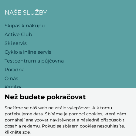
NAŠE SLUŽBY
Skipas k nákupu
Active Club
Ski servis
Cyklo a inline servis
Testcentrum a půjčovna
Poradna
O nás
Kariéra
Než budete pokračovat
Snažíme se náš web neustále vylepšovat. A k tomu
Přijímáme tyto platební karty
potřebujeme data. Sbíráme je
pomocí cookies
, které nám
pomáhají analyzovat návštěvnost a následně přizpůsobit
obsah a reklamu. Pokud se sběrem cookies nesouhlasíte,
klikněte
zde
.