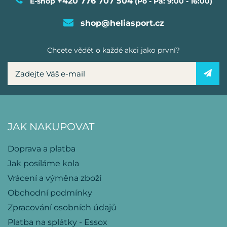
+420 776 707 504
E-shop
(Po - Pá: 9:00 - 16:00)
shop@heliasport.cz
Chcete vědět o každé akci jako první?
JAK NAKUPOVAT
Doprava a platba
Jak posíláme kola
Vrácení a výměna zboží
Obchodní podmínky
Zpracování osobních údajů
Platba na splátky - Essox