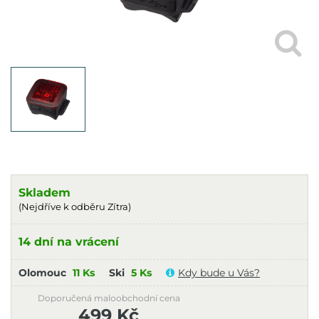
Skladem
(Nejdříve k odběru Zítra)
14 dní na vrácení
Olomouc
11 Ks
Ski
5 Ks
Kdy bude u Vás?
Doporučená maloobchodní cena
499 Kč