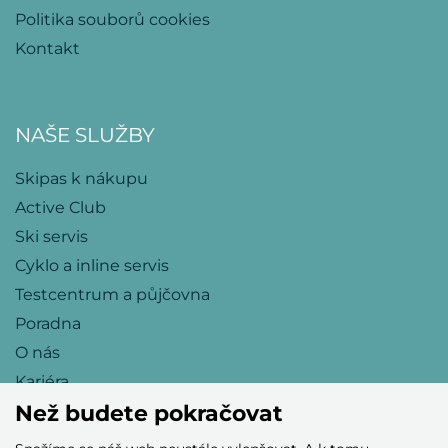
Politika souborů cookies
Kontakt
NAŠE SLUŽBY
Skipas k nákupu
Active Club
Ski servis
Cyklo a inline servis
Testcentrum a půjčovna
Poradna
O nás
Kariéra
Než budete pokračovat