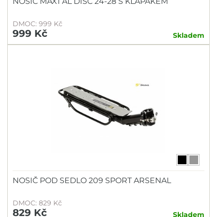
NOSIČ MAX1 AL DISC 24-28 S KLAPÁKEM
DMOC: 999 Kč
999 Kč
Skladem
NOSIČ POD SEDLO 209 SPORT ARSENAL
DMOC: 829 Kč
829 Kč
Skladem