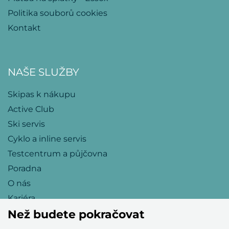
Politika souborů cookies
Kontakt
NAŠE SLUŽBY
Skipas k nákupu
Active Club
Ski servis
Cyklo a inline servis
Testcentrum a půjčovna
Poradna
O nás
Kariéra
Než budete pokračovat