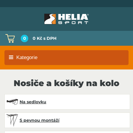
0
0 Kč
s DPH
Kategorie
Nosiče a košíky na kolo
Na sedlovku
S pevnou montáží