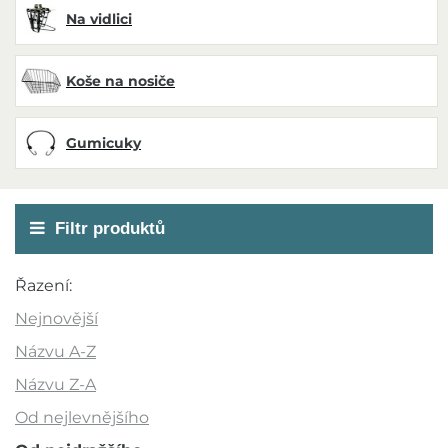
Na vidlici
Koše na nosiče
Gumicuky
Filtr produktů
Cena
Řazení:
169 Kč
1 999 Kč
Nejnovější
Názvu A-Z
Názvu Z-A
Akce
Od nejlevnějšího
Novinka