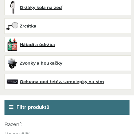
Držáky kola na zeď
Zrcátka
Nářadí a údržba
Zvonky a houkačky
Ochrana pod řetěz, samolepky na rám
Filtr produktů
Cena
Řazení:
279 Kč
3 499 Kč