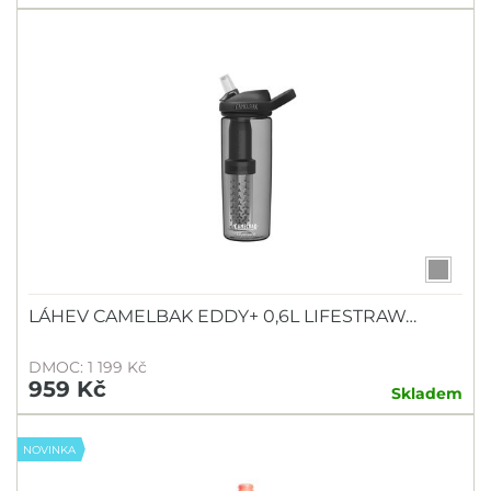
JUICE LUBES
KMC
Knog
KOVYS
KTM
M-WAVE
MAGNUM
MAX1
Motorex
LÁHEV CAMELBAK EDDY+ 0,6L LIFESTRAW…
Muc-Off
DMOC: 1 199 Kč
NANOPROTECH
959 Kč
Skladem
OLYMPIK
ONGUARD
NOVINKA
PEATY'S