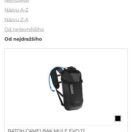
Nejnovější
Názvu A-Z
Názvu Z-A
Akce
Od nejlevnějšího
Novinka
Od nejdražšího
Výprodej
Outlet
Doporučujeme
Barva
Značka
Abus
BATOH CAMELBAK MULE EVO 12