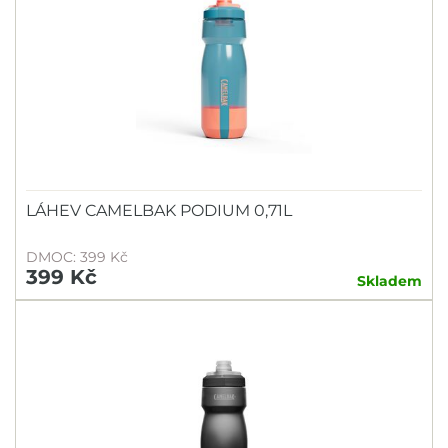
PROFIL
ROCK MACHINE
ROCKSHOX
ROTO
SIGMA
SIXTUS
LÁHEV CAMELBAK PODIUM 0,71L
SKS
DMOC: 399 Kč
SMART
399 Kč
Skladem
SPECIALIZED
SPORT ARSENAL
SRAM
Tarrago
TOPEAK