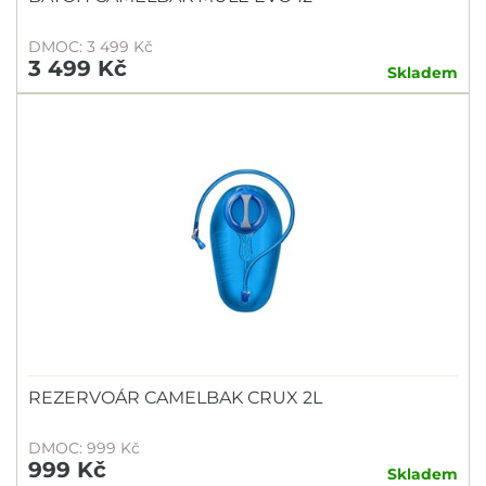
BLACKBURN
BRUNOX
DMOC: 3 499 Kč
3 499 Kč
CAMELBAK
Skladem
COXA
COYOTE
CRANKBROTHERS
ESI
Fidlock
FINISH LINE
FORCE
FOX
GIANT
REZERVOÁR CAMELBAK CRUX 2L
HAMAX
DMOC: 999 Kč
999 Kč
JOE´S NO FLATS
Skladem