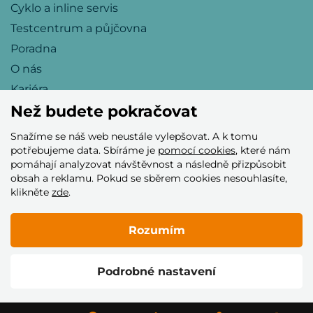
Cyklo a inline servis
Testcentrum a půjčovna
Poradna
O nás
Kariéra
Než budete pokračovat
Snažíme se náš web neustále vylepšovat. A k tomu
Přijímáme tyto platební karty
potřebujeme data. Sbíráme je
pomocí cookies
, které nám
pomáhají analyzovat návštěvnost a následně přizpůsobit
obsah a reklamu. Pokud se sběrem cookies nesouhlasíte,
klikněte
zde
.
Rozumím
© 2005–2026 Helia Trade s.r.o.
Podrobné nastavení
Vytvořilo