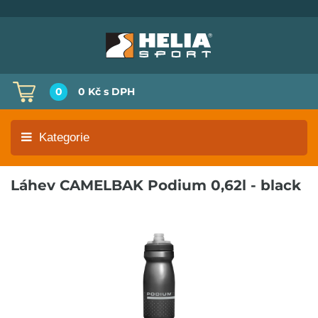
0
0 Kč
s DPH
Kategorie
Láhev CAMELBAK Podium 0,62l - black