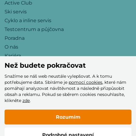
Active Club
Ski servis
Cyklo a inline servis
Testcentrum a půjčovna
Poradna
O nás
Kariéra
Než budete pokračovat
Snažíme se náš web neustále vylepšovat. A k tomu
Přijímáme tyto platební karty
potřebujeme data. Sbíráme je
pomocí cookies
, které nám
pomáhají analyzovat návštěvnost a následně přizpůsobit
obsah a reklamu. Pokud se sběrem cookies nesouhlasíte,
klikněte
zde
.
Rozumím
© 2005–2026 Helia Trade s.r.o.
Podrobné nastavení