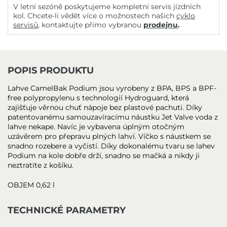
V letní sezóně poskytujeme kompletní servis jízdních
kol. Chcete-li vědět více o možnostech našich
cyklo
servisů
, kontaktujte přímo vybranou
prodejnu
.
POPIS PRODUKTU
Lahve CamelBak Podium jsou vyrobeny z BPA, BPS a BPF-
free polypropylenu s technologií Hydroguard, která
zajišťuje věrnou chuť nápoje bez plastové pachuti. Díky
patentovanému samouzavíracímu náustku Jet Valve voda z
lahve nekape. Navíc je vybavena úplným otočným
uzávěrem pro přepravu plných lahví. Víčko s náustkem se
snadno rozebere a vyčistí. Díky dokonalému tvaru se lahev
Podium na kole dobře drží, snadno se mačká a nikdy ji
neztratíte z košíku.
OBJEM 0,62 l
TECHNICKÉ PARAMETRY