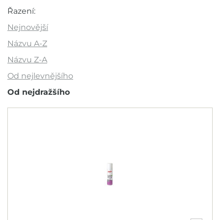
Cena
Řazení:
110 Kč
779 Kč
Nejnovější
Názvu A-Z
Názvu Z-A
Akce
Od nejlevnějšího
Novinka
Od nejdražšího
Výprodej
Outlet
Doporučujeme
Barva
Značka