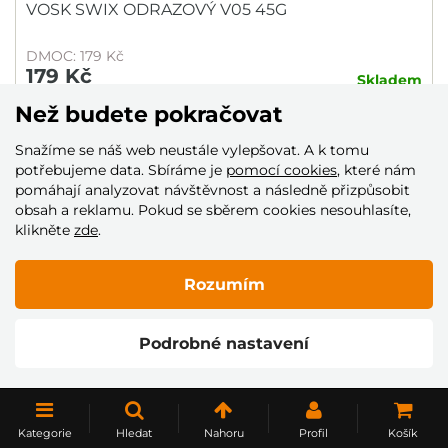
VOSK SWIX ODRAZOVÝ V05 45G
DMOC: 179 Kč
179 Kč
Skladem
Než budete pokračovat
Snažíme se náš web neustále vylepšovat. A k tomu
NAČÍST DALŠÍ
potřebujeme data. Sbíráme je
pomocí cookies
, které nám
pomáhají analyzovat návštěvnost a následně přizpůsobit
obsah a reklamu. Pokud se sběrem cookies nesouhlasíte,
1
2
Následující
klikněte
zde
.
Rozumím
Může se hodit
Podrobné nastavení
NOVINKA
Kategorie
Hledat
Nahoru
Profil
Košík