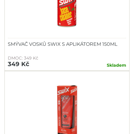
SMÝVAČ VOSKŮ SWIX S APLIKÁTOREM 150ML
DMOC: 349 Kč
349 Kč
Skladem