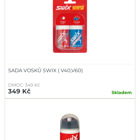
SADA VOSKŮ SWIX ( V40,V60)
DMOC: 349 Kč
349 Kč
Skladem