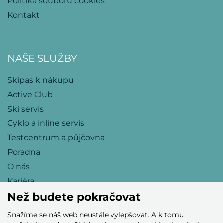
Politika souborů cookies
Kontakt
NAŠE SLUŽBY
Skipas k nákupu
Active Club
Ski servis
Cyklo a inline servis
Testcentrum a půjčovna
Poradna
O nás
Kariéra
Než budete pokračovat
Snažíme se náš web neustále vylepšovat. A k tomu
Přijímáme tyto platební karty