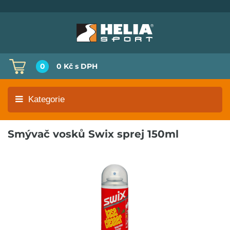
0
0 Kč
s DPH
Kategorie
Smývač vosků Swix sprej 150ml