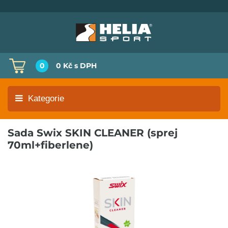
0
0 Kč
s DPH
Kategorie
Sada Swix SKIN CLEANER (sprej
70ml+fiberlene)