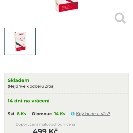
Skladem
(Nejdříve k odběru Zítra)
14 dní na vrácení
Ski
8 Ks
Olomouc
14 Ks
Kdy bude u Vás?
Doporučená maloobchodní cena
499 Kč