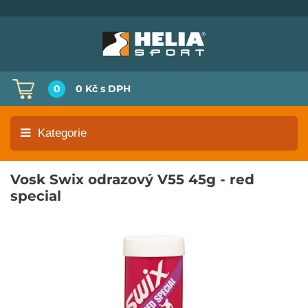
0
0 Kč
s DPH
Kategorie
Vosk Swix odrazový V55 45g - red
special