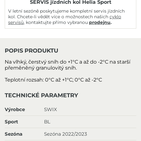
SERVIS jízdních kol Helia Sport
V letní sezóně poskytujeme kompletní servis jízdních
kol. Chcete-li vědět více o možnostech našich
cyklo
servisů
, kontaktujte přímo vybranou
prodejnu
.
POPIS PRODUKTU
Na vlhký, čerstvý sníh do +1°C a až do -2°C na starší
přeměněný granulovitý sníh.
Teplotní rozsah:
0°C až +1°C; 0°C až -2°C
TECHNICKÉ PARAMETRY
Výrobce
SWIX
Sport
BL
Sezóna
Sezóna 2022/2023