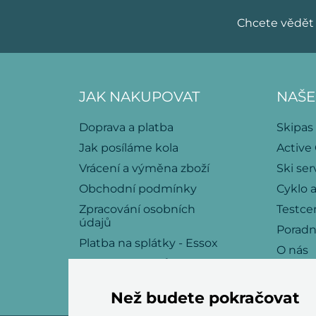
Chcete vědět 
JAK NAKUPOVAT
NAŠE
Doprava a platba
Skipas
Jak posíláme kola
Active
Vrácení a výměna zboží
Ski ser
Obchodní podmínky
Cyklo a
Zpracování osobních
Testce
údajů
Porad
Platba na splátky - Essox
O nás
Politika souborů cookies
Kariéra
Kontakt
Než budete pokračovat