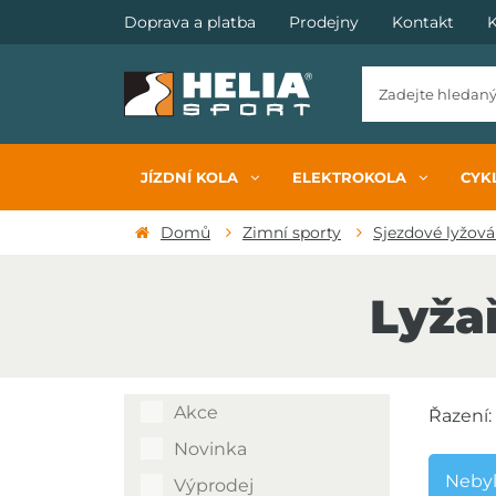
Doprava a platba
Prodejny
Kontakt
K
JÍZDNÍ KOLA
ELEKTROKOLA
CYKL
Domů
Zimní sporty
Sjezdové lyžová
Lyža
Akce
Řazení:
Novinka
Nebyl
Výprodej