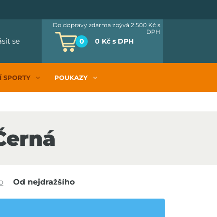
Do dopravy zdarma zbývá 2 500 Kč
s
DPH
ásit se
0
0 Kč
s DPH
Í SPORTY
POUKAZY
Černá
o
Od nejdražšího