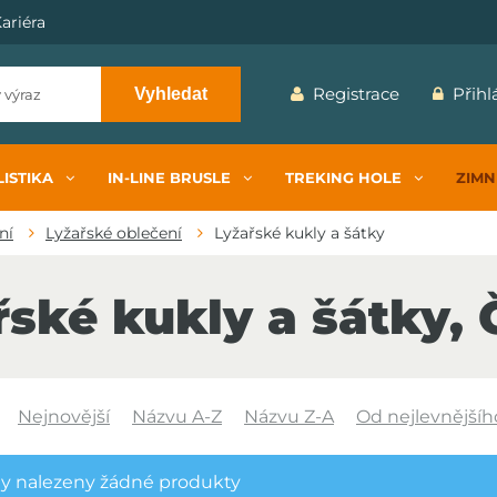
ariéra
Registrace
Přihl
Vyhledat
ISTIKA
IN-LINE BRUSLE
TREKING HOLE
ZIMN
ní
Lyžařské oblečení
Lyžařské kukly a šátky
řské kukly a šátky, 
Nejnovější
Názvu A-Z
Názvu Z-A
Od nejlevnějšíh
y nalezeny žádné produkty