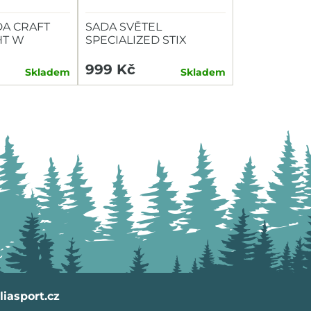
A CRAFT
SADA SVĚTEL
HT W
SPECIALIZED STIX
SWITCH COMBO P+Z
999 Kč
Skladem
Skladem
iasport.cz