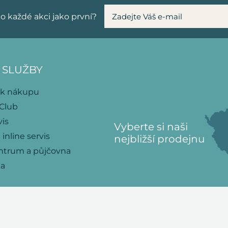
o každé akci jako první?
 SLUŽBY
 k nákupu
 Club
vis
Vyberte si naši
 inline servis
nejbližší prodejnu
ntrum a půjčovna
na