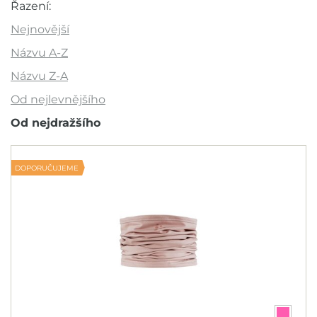
Cena
Řazení:
343 Kč
390 Kč
Nejnovější
Názvu A-Z
Názvu Z-A
Akce
Od nejlevnějšího
Novinka
Od nejdražšího
Výprodej
Outlet
DOPORUČUJEME
Doporučujeme
Barva
Pro koho