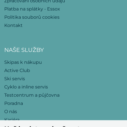
Zpracování osobních údajů
Platba na splátky - Essox
Politika souborů cookies
Kontakt
NAŠE SLUŽBY
Skipas k nákupu
Active Club
Ski servis
Cyklo a inline servis
Testcentrum a půjčovna
Poradna
O nás
Kariéra