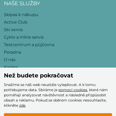
NAŠE SLUŽBY
Skipas k nákupu
Active Club
Ski servis
Cyklo a inline servis
Testcentrum a půjčovna
Poradna
O nás
Kariéra
Než budete pokračovat
Snažíme se náš web neustále vylepšovat. A k tomu
Přijímáme tyto platební karty
potřebujeme data. Sbíráme je
pomocí cookies
, které nám
pomáhají analyzovat návštěvnost a následně přizpůsobit
obsah a reklamu. Pokud se sběrem cookies nesouhlasíte,
klikněte
zde
.