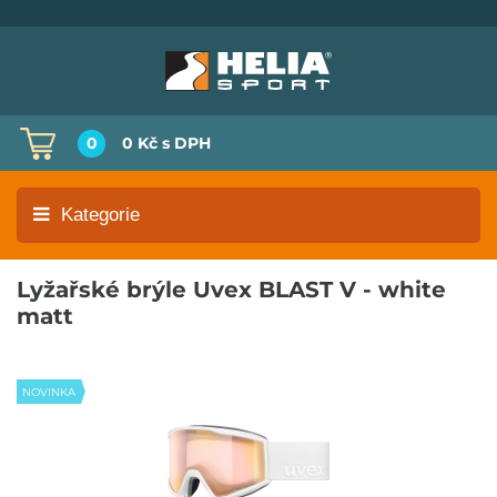
0
0 Kč
s DPH
Kategorie
Lyžařské brýle Uvex BLAST V - white
matt
NOVINKA