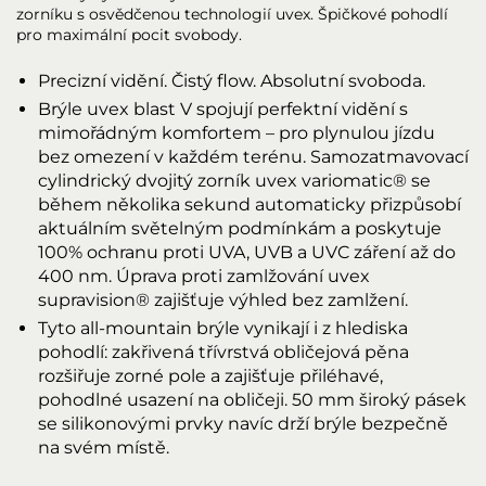
zorníku s osvědčenou technologií uvex. Špičkové pohodlí
pro maximální pocit svobody.
Precizní vidění. Čistý flow. Absolutní svoboda.
Brýle uvex blast V spojují perfektní vidění s
mimořádným komfortem – pro plynulou jízdu
bez omezení v každém terénu. Samozatmavovací
cylindrický dvojitý zorník uvex variomatic® se
během několika sekund automaticky přizpůsobí
aktuálním světelným podmínkám a poskytuje
100% ochranu proti UVA, UVB a UVC záření až do
400 nm. Úprava proti zamlžování uvex
supravision® zajišťuje výhled bez zamlžení.
Tyto all-mountain brýle vynikají i z hlediska
pohodlí: zakřivená třívrstvá obličejová pěna
rozšiřuje zorné pole a zajišťuje přiléhavé,
pohodlné usazení na obličeji. 50 mm široký pásek
se silikonovými prvky navíc drží brýle bezpečně
na svém místě.