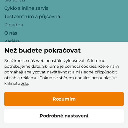
Cyklo a inline servis
Testcentrum a půjčovna
Poradna
O nás
Kariéra
Než budete pokračovat
Snažíme se náš web neustále vylepšovat. A k tomu
Přijímáme tyto platební karty
potřebujeme data. Sbíráme je
pomocí cookies
, které nám
pomáhají analyzovat návštěvnost a následně přizpůsobit
obsah a reklamu. Pokud se sběrem cookies nesouhlasíte,
klikněte
zde
.
Rozumím
© 2005–2026 Helia Trade s.r.o.
Podrobné nastavení
Vytvořilo