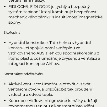
vertikálními nárazy.
FIDLOCK®: FIDLOCK® je rychlý a bezpečný
systém zapínání, který kombinuje bezpečnost
mechanického zámku s intuitivností magnetické
spony.
Skořepina
Hybridní konstrukce: Tato helma s hybridní
konstrukcí spojuje horní skořepinu ze
vstřikovaného ABS a lehkou spodní skořepinu z
litého plastu, což umožňuje zvýšenou ventilaci a
integraci koncepce Airflow.
Konstrukce odvětrávání
Aktivní ventilace: Umožňuje otevřít či zavřít
ventilační otvory, a přizpůsobit tak proudění
vzduchu a odvod tepla.
Koncepce Airflow: Integrované kanálky udržují
rovnoměrnou teplotu a konstantní proudění