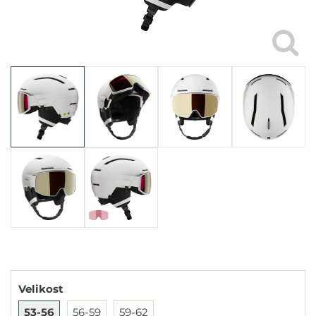
Velikost
53-56
56-59
59-62