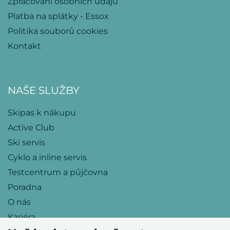
Zpracování osobních údajů
Platba na splátky - Essox
Politika souborů cookies
Kontakt
NAŠE SLUŽBY
Skipas k nákupu
Active Club
Ski servis
Cyklo a inline servis
Testcentrum a půjčovna
Poradna
O nás
Kariéra