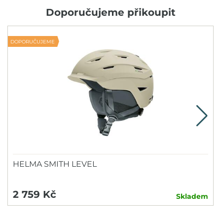
Doporučujeme přikoupit
DOPORUČUJEME
N
HELMA SMITH LEVEL
2 759 Kč
Skladem