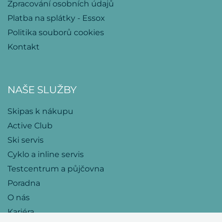
Zpracování osobních údajů
Platba na splátky - Essox
Politika souborů cookies
Kontakt
NAŠE SLUŽBY
Skipas k nákupu
Active Club
Ski servis
Cyklo a inline servis
Testcentrum a půjčovna
Poradna
O nás
Kariéra