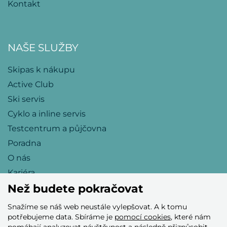
Kontakt
NAŠE SLUŽBY
Skipas k nákupu
Active Club
Ski servis
Cyklo a inline servis
Testcentrum a půjčovna
Poradna
O nás
Kariéra
Než budete pokračovat
Snažíme se náš web neustále vylepšovat. A k tomu
Přijímáme tyto platební karty
potřebujeme data. Sbíráme je
pomocí cookies
, které nám