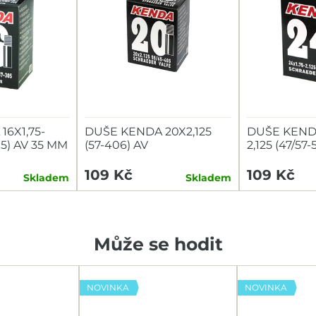
6X1,75-
DUŠE KENDA 20X2,125
DUŠE KENDA
305) AV 35 MM
(57-406) AV
2,125 (47/57
109 Kč
109 Kč
Skladem
Skladem
Může se hodit
NOVINKA
NOVINKA