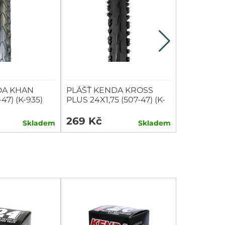
DA KHAN
PLÁŠŤ KENDA KROSS
VLOŽKY D
-47) (K-935)
PLUS 24X1,75 (507-47) (K-
TUBOLIGH
847) ČERNÝ
GP(TLGR7
269 Kč
1 119 Kč
Skladem
Skladem