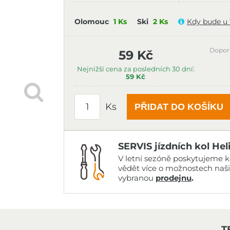
Olomouc
1 Ks
Ski
2 Ks
Kdy bude u
Dopor
59 Kč
Nejnižší cena za posledních 30 dní:
59 Kč
Ks
PŘIDAT DO KOŠÍKU
SERVIS jízdních kol Hel
V letní sezóně poskytujeme ko
vědět více o možnostech naš
vybranou
prodejnu
.
T