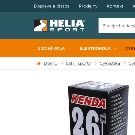
Doprava a platba
Prodejny
Kontakt
K
JÍZDNÍ KOLA
ELEKTROKOLA
CYKL
Domů
Letní sporty
Cyklistika
Cy