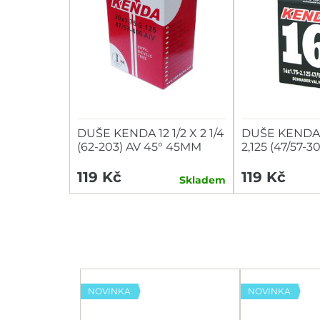
DUŠE KENDA 12 1/2 X 2 1/4
DUŠE KENDA 1
(62-203) AV 45° 45MM
2,125 (47/57-
ZAHNUTÝ VENTIL
119 Kč
119 Kč
Skladem
NOVINKA
NOVINKA