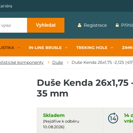
ariéra
Registrace
Přihl
Vyhledat
ISTIKA
IN-LINE BRUSLE
TREKING HOLE
ZIMN
klistické komponenty
Duše
Duše Kenda 26x1,75 -2,125 (47/5
Duše Kenda 26x1,75 -
35 mm
Skladem
14 
vrá
(Nejdříve k odběru
10.08.2026)