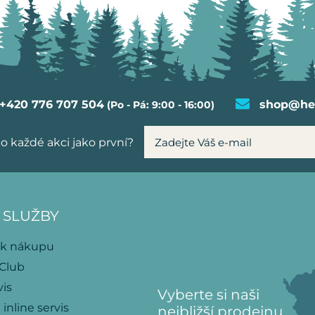
+420 776 707 504
shop@hel
(Po - Pá: 9:00 - 16:00)
o každé akci jako první?
 SLUŽBY
 k nákupu
 Club
vis
Vyberte si naši
 inline servis
nejbližší prodejnu