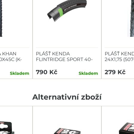
A KHAN
PLÁŠŤ KENDA
PLÁŠŤ KEN
X45C (K-
FLINTRIDGE SPORT 40-
24X1,75 (507
622 60TPI L3RPRO
ČERNÝ
KEVLAR
790 Kč
279 Kč
Skladem
Skladem
Alternativní zboží