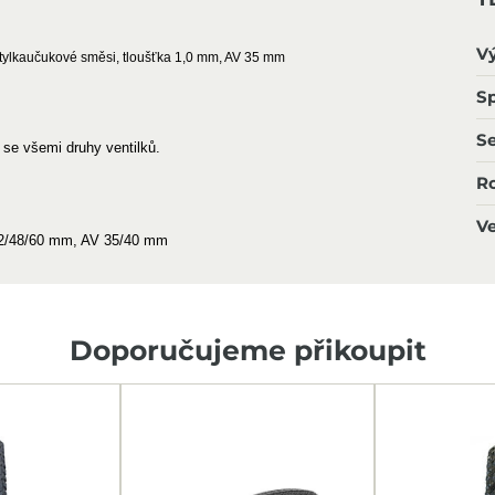
V
butylkaučukové směsi, tloušťka 1,0 mm, AV 35 mm
Sp
S
 se všemi druhy ventilků.
R
Ve
32/48/60 mm, AV 35/40 mm
Doporučujeme přikoupit