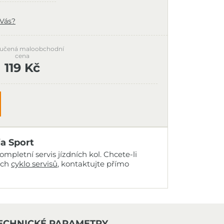
 Vás?
učená maloobchodní
cena
119 Kč
ia Sport
mpletní servis jízdních kol. Chcete-li
ich
cyklo servisů
, kontaktujte přímo
ECHNICKÉ PARAMETRY