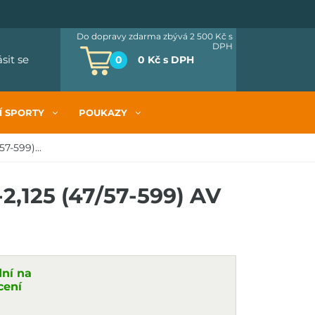
Do dopravy zdarma zbývá 2 500 Kč
s
DPH
ásit se
0
0 Kč
s DPH
Í SPORTY
POUKAZY
7-599)...
2,125 (47/57-599) AV
dní na
cení