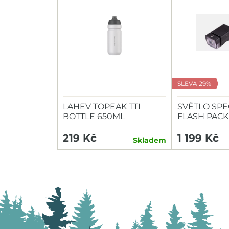
SLEVA 29%
LAHEV TOPEAK TTI
SVĚTLO SPE
BOTTLE 650ML
FLASH PACK
HEADLIGHT/
219 Kč
1 199 Kč
Skladem