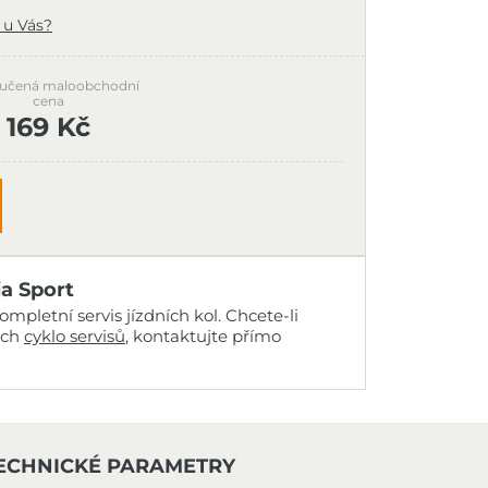
 u Vás?
učená maloobchodní
cena
169 Kč
ia Sport
mpletní servis jízdních kol. Chcete-li
ich
cyklo servisů
, kontaktujte přímo
ECHNICKÉ PARAMETRY