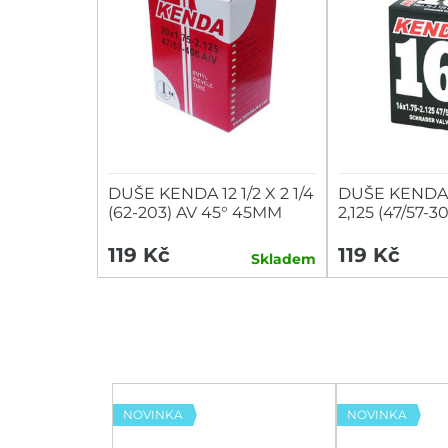
DUŠE KENDA 12 1/2 X 2 1/4
DUŠE KENDA 1
(62-203) AV 45° 45MM
2,125 (47/57-
ZAHNUTÝ VENTIL
119 Kč
119 Kč
Skladem
NOVINKA
NOVINKA