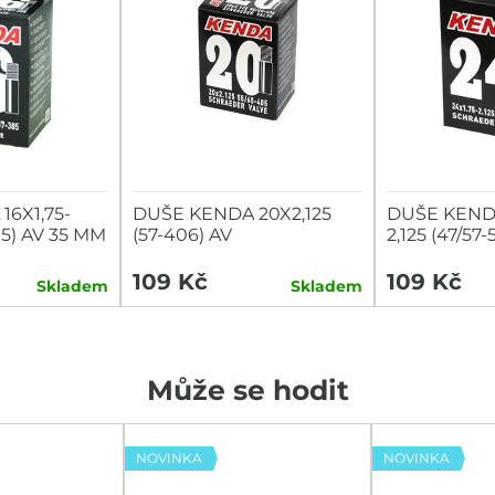
6X1,75-
DUŠE KENDA 20X2,125
DUŠE KENDA
305) AV 35 MM
(57-406) AV
2,125 (47/57
109 Kč
109 Kč
Skladem
Skladem
Může se hodit
NOVINKA
NOVINKA