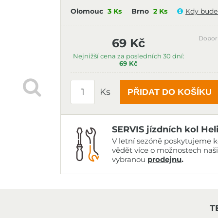
Olomouc
3 Ks
Brno
2 Ks
Kdy bude
Dopor
69 Kč
Nejnižší cena za posledních 30 dní:
69 Kč
Ks
PŘIDAT DO KOŠÍKU
SERVIS jízdních kol Hel
V letní sezóně poskytujeme ko
vědět více o možnostech naš
vybranou
prodejnu
.
T