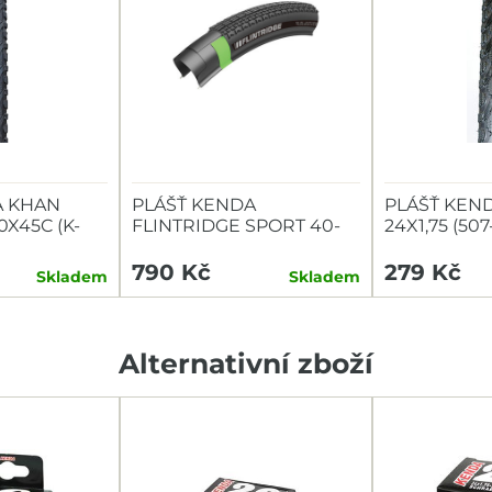
A KHAN
PLÁŠŤ KENDA
PLÁŠŤ KEN
X45C (K-
FLINTRIDGE SPORT 40-
24X1,75 (507
622 60TPI L3RPRO
ČERNÝ
KEVLAR
790 Kč
279 Kč
Skladem
Skladem
Alternativní zboží