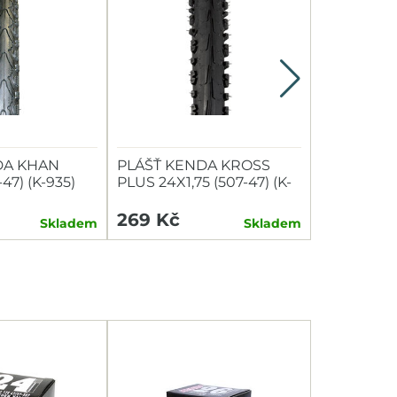
DA KHAN
PLÁŠŤ KENDA KROSS
VLOŽKY D
-47) (K-935)
PLUS 24X1,75 (507-47) (K-
TUBOLIGH
847) ČERNÝ
GP(TLGR7
269 Kč
1 119 Kč
Skladem
Skladem