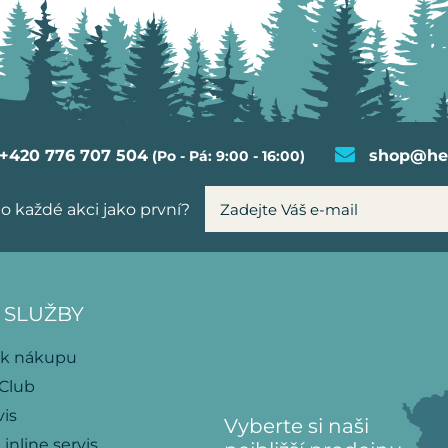
+420 776 707 504
shop@hel
(Po - Pá: 9:00 - 16:00)
o každé akci jako první?
 SLUŽBY
 k nákupu
 Club
vis
Vyberte si naši
 inline servis