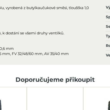
V
plu, vyrobená z butylkaučukové směsi, tloušťka 1,0
Sp
S
 k dostání se všemi druhy ventilků.
T
R
e 0,6 mm
 35 mm, FV 32/48/60 mm, AV 35/40 mm
Ve
Doporučujeme přikoupit