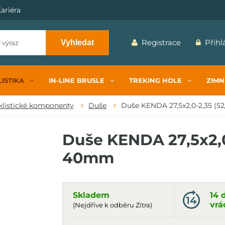
ariéra
Registrace
Přihl
Vyhledat
ISTIKA
IN-LINE BRUSLE
TREKING HOLE
ZIMN
klistické komponenty
Duše
Duše KENDA 27,5x2,0-2,35 (52/
Duše KENDA 27,5x2,0
40mm
Skladem
14 
vrá
(Nejdříve k odběru Zítra)