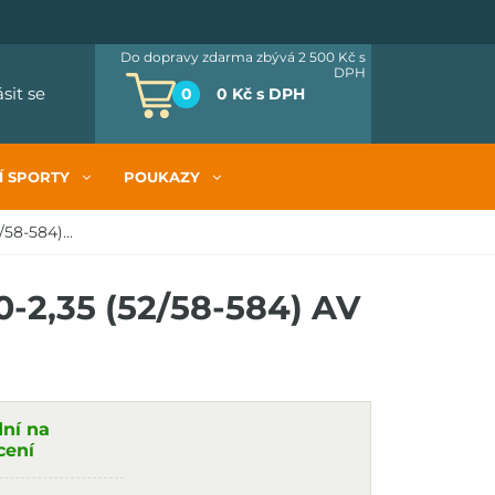
Do dopravy zdarma zbývá 2 500 Kč
s
DPH
ásit se
0
0 Kč
s DPH
Í SPORTY
POUKAZY
58-584)...
-2,35 (52/58-584) AV
dní na
cení