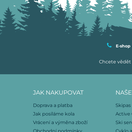
E-shop
Chcete vědět 
JAK NAKUPOVAT
NAŠE
Doprava a platba
Skipas
Jak posíláme kola
Active
Vrácení a výměna zboží
Ski ser
Obchodní podmínky
Cyklo a