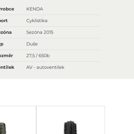
ýrobce
KENDA
ort
Cyklistika
ezóna
Sezóna 2015
yp
Duše
ozměr
27,5 / 650b
ntilek
AV - autoventilek