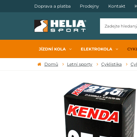
Doprava a platba
Prodejny
Kontakt
K
JÍZDNÍ KOLA
ELEKTROKOLA
CYKL
Domů
Letní sporty
Cyklistika
Cy