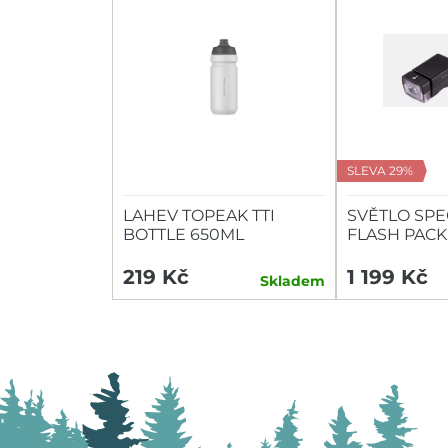
SLEVA 29%
LAHEV TOPEAK TTI
SVĚTLO SPE
BOTTLE 650ML
FLASH PACK
HEADLIGHT/
219 Kč
1 199 Kč
Skladem