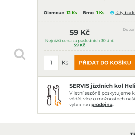
Olomouc
12 Ks
Brno
1 Ks
Kdy bude
Dopor
59 Kč
Nejnižší cena za posledních 30 dní:
59 Kč
Ks
PŘIDAT DO KOŠÍKU
SERVIS jízdních kol Hel
V letní sezóně poskytujeme ko
vědět více o možnostech naš
vybranou
prodejnu
.
T