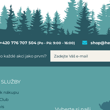
+420 776 707 504
shop@hel
(Po - Pá: 9:00 - 16:00)
o každé akci jako první?
 SLUŽBY
 k nákupu
 Club
vis
Vyberte si naši