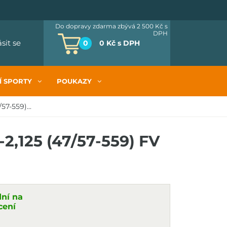
Do dopravy zdarma zbývá 2 500 Kč
s
DPH
ásit se
0
0 Kč
s DPH
Í SPORTY
POUKAZY
7-559)...
2,125 (47/57-559) FV
dní na
cení