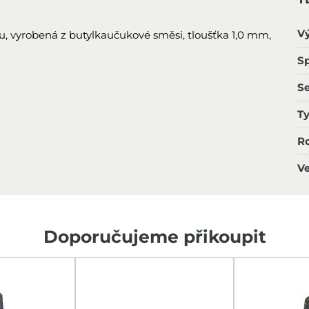
V
lu, vyrobená z butylkaučukové směsi, tloušťka 1,0 mm,
Sp
S
T
R
Ve
Doporučujeme přikoupit