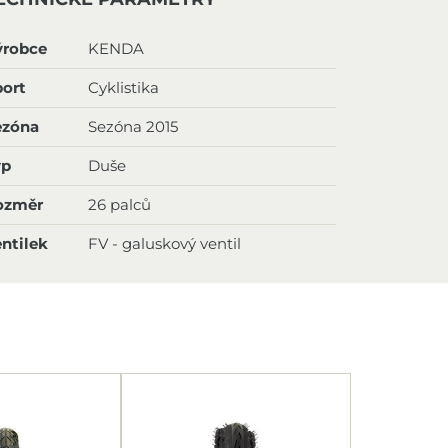
ýrobce
KENDA
ort
Cyklistika
ezóna
Sezóna 2015
yp
Duše
ozměr
26 palců
ntilek
FV - galuskový ventil