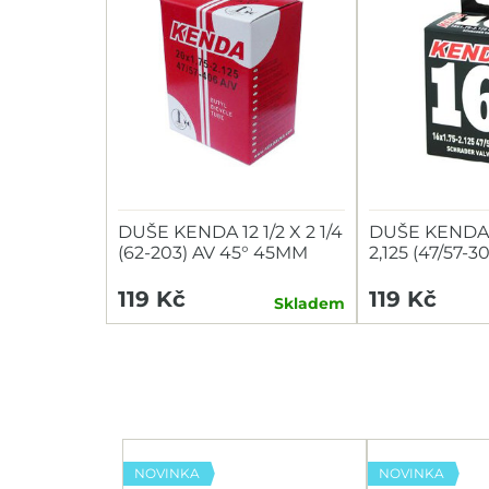
DUŠE KENDA 12 1/2 X 2 1/4
DUŠE KENDA 1
(62-203) AV 45° 45MM
2,125 (47/57-
ZAHNUTÝ VENTIL
119 Kč
119 Kč
Skladem
NOVINKA
NOVINKA