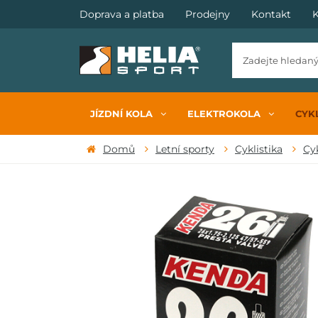
Doprava a platba
Prodejny
Kontakt
K
JÍZDNÍ KOLA
ELEKTROKOLA
CYKL
Domů
Letní sporty
Cyklistika
Cy