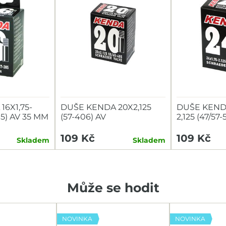
6X1,75-
DUŠE KENDA 20X2,125
DUŠE KENDA
305) AV 35 MM
(57-406) AV
2,125 (47/57
109 Kč
109 Kč
Skladem
Skladem
Může se hodit
NOVINKA
NOVINKA