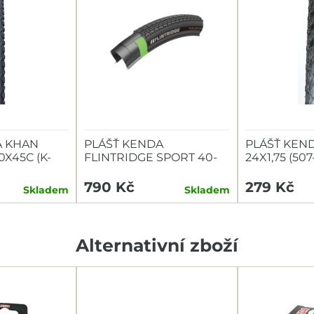
A KHAN
PLÁŠŤ KENDA
PLÁŠŤ KEN
X45C (K-
FLINTRIDGE SPORT 40-
24X1,75 (507
622 60TPI L3RPRO
ČERNÝ
KEVLAR
790 Kč
279 Kč
Skladem
Skladem
Alternativní zboží