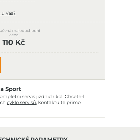
 u Vás?
učená maloobchodní
cena
110 Kč
ia Sport
mpletní servis jízdních kol. Chcete-li
ich
cyklo servisů
, kontaktujte přímo
ECHNICKÉ PARAMETRY