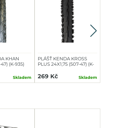
DA KHAN
PLÁŠŤ KENDA KROSS
VLOŽKY D
-47) (K-935)
PLUS 24X1,75 (507-47) (K-
TUBOLIGH
847) ČERNÝ
GP(TLGR7
269 Kč
1 119 Kč
Skladem
Skladem