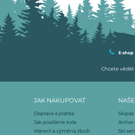
E-shop
Chcete vědět 
JAK NAKUPOVAT
NAŠE
Doprava a platba
Skipas
Jak posíláme kola
Active
Vrácení a výměna zboží
Ski ser