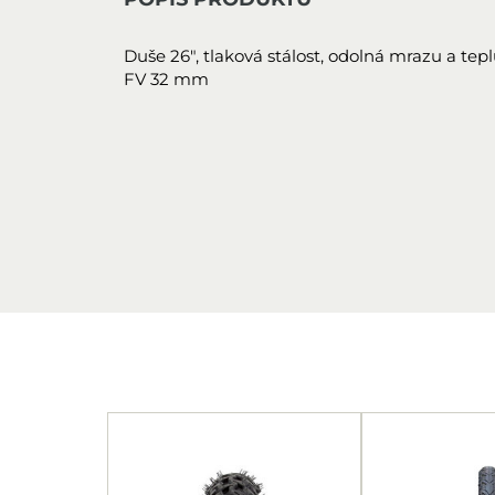
Duše 26", tlaková stálost, odolná mrazu a tep
FV 32 mm