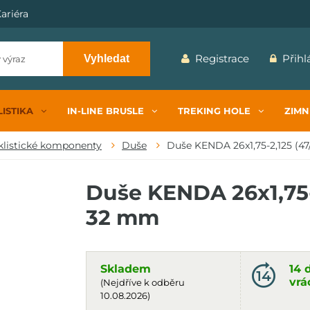
ariéra
Registrace
Přihl
Vyhledat
ISTIKA
IN-LINE BRUSLE
TREKING HOLE
ZIMN
klistické komponenty
Duše
Duše KENDA 26x1,75-2,125 (47/5
Duše KENDA 26x1,75-
32 mm
Skladem
14 
vrá
(Nejdříve k odběru
10.08.2026)