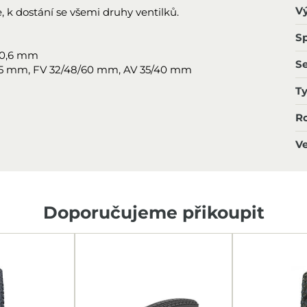
V
 k dostání se všemi druhy ventilků.
Sp
e 0,6 mm
S
 35 mm, FV 32/48/60 mm, AV 35/40 mm
T
R
Ve
Doporučujeme přikoupit