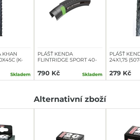
A KHAN
PLÁŠŤ KENDA
PLÁŠŤ KEN
X45C (K-
FLINTRIDGE SPORT 40-
24X1,75 (507
622 60TPI L3RPRO
ČERNÝ
KEVLAR
790 Kč
279 Kč
Skladem
Skladem
Alternativní zboží