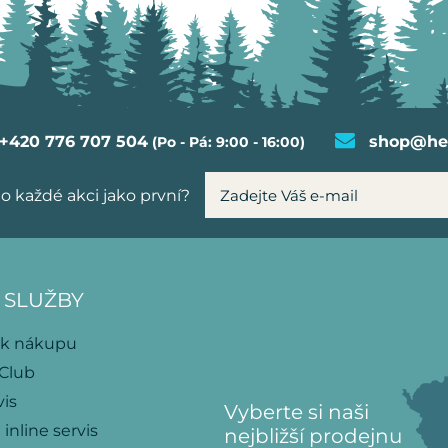
+420 776 707 504
shop@hel
(Po - Pá: 9:00 - 16:00)
o každé akci jako první?
 SLUŽBY
 k nákupu
 Club
vis
Vyberte si naši
 inline servis
nejbližší prodejnu