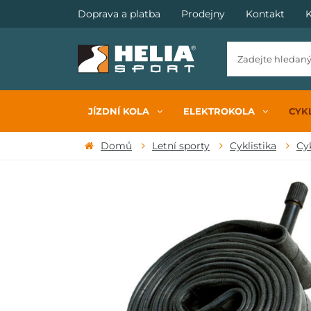
Doprava a platba
Prodejny
Kontakt
K
JÍZDNÍ KOLA
ELEKTROKOLA
CYKL
Domů
Letní sporty
Cyklistika
Cy