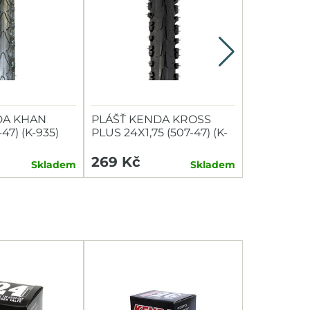
DA KHAN
PLÁŠŤ KENDA KROSS
VLOŽKY D
-47) (K-935)
PLUS 24X1,75 (507-47) (K-
TUBOLIGH
847) ČERNÝ
GP(TLGR7
269 Kč
1 119 Kč
Skladem
Skladem