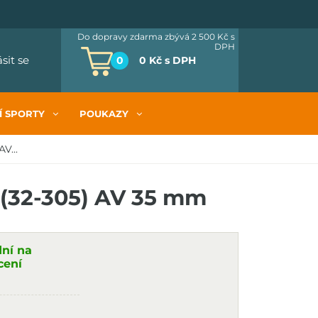
Do dopravy zdarma zbývá 2 500 Kč
s
DPH
ásit se
0
0 Kč
s DPH
Í SPORTY
POUKAZY
V...
 (32-305) AV 35 mm
dní na
cení