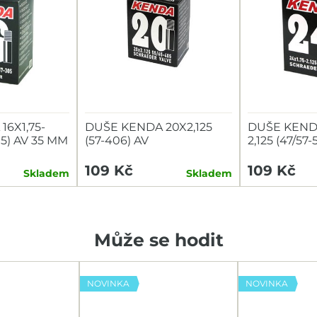
6X1,75-
DUŠE KENDA 20X2,125
DUŠE KENDA
305) AV 35 MM
(57-406) AV
2,125 (47/57
109 Kč
109 Kč
Skladem
Skladem
Může se hodit
NOVINKA
NOVINKA