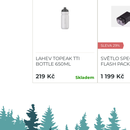
SLEVA 29%
LAHEV TOPEAK TTI
SVĚTLO SPE
BOTTLE 650ML
FLASH PACK
HEADLIGHT/
219 Kč
1 199 Kč
Skladem