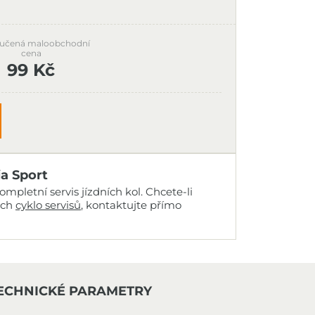
učená maloobchodní
cena
99 Kč
ia Sport
mpletní servis jízdních kol. Chcete-li
ich
cyklo servisů
, kontaktujte přímo
ECHNICKÉ PARAMETRY