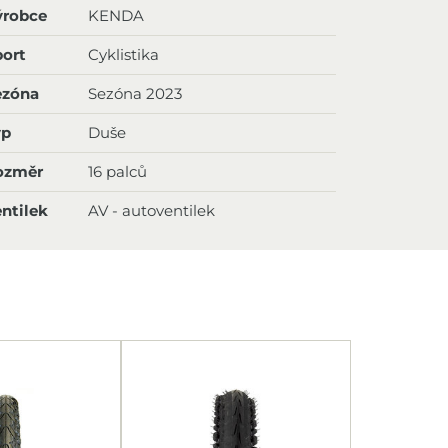
ýrobce
KENDA
ort
Cyklistika
ezóna
Sezóna 2023
yp
Duše
ozměr
16 palců
ntilek
AV - autoventilek