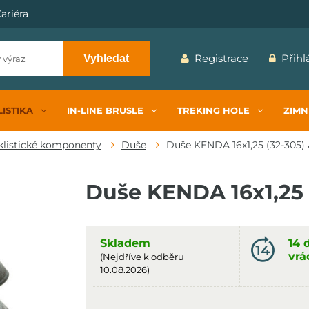
ariéra
Registrace
Přihl
Vyhledat
ISTIKA
IN-LINE BRUSLE
TREKING HOLE
ZIMN
klistické komponenty
Duše
Duše KENDA 16x1,25 (32-305) A
Duše KENDA 16x1,25
Skladem
14 
vrá
(Nejdříve k odběru
10.08.2026)