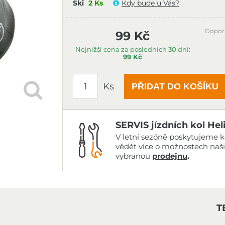
Ski
2 Ks
Kdy bude u Vás?
Dopor
99 Kč
Nejnižší cena za posledních 30 dní:
99 Kč
Ks
PŘIDAT DO KOŠÍKU
SERVIS jízdních kol Hel
V letní sezóně poskytujeme ko
vědět více o možnostech naš
vybranou
prodejnu
.
T