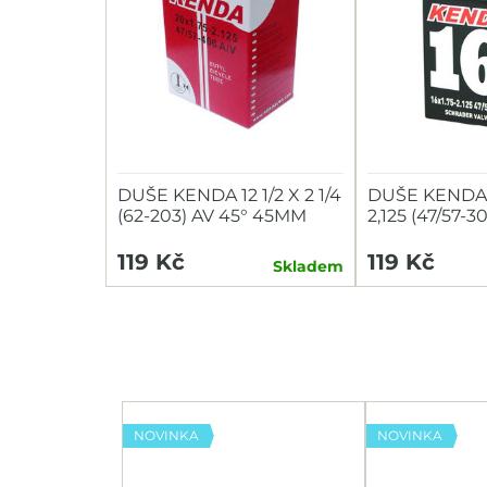
DUŠE KENDA 12 1/2 X 2 1/4
DUŠE KENDA 1
(62-203) AV 45° 45MM
2,125 (47/57-
ZAHNUTÝ VENTIL
119 Kč
119 Kč
Skladem
NOVINKA
NOVINKA