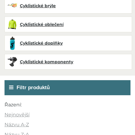
Cyklistické brýle
Cyklistické oblečení
Cyklistické doplňky
Cyklistické komponenty
Filtr produktů
Cena
Řazení:
139 Kč
11 490 Kč
Nejnovější
Názvu A-Z
Názvu Z-A