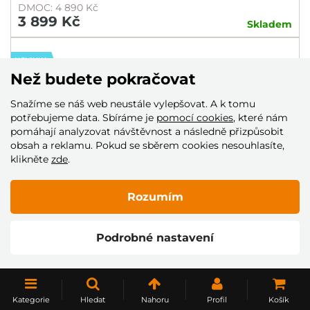
DMOC: 4 890 Kč
3 899 Kč
Skladem
NOVINKA
Než budete pokračovat
Snažíme se náš web neustále vylepšovat. A k tomu
potřebujeme data. Sbíráme je
pomocí cookies
, které nám
pomáhají analyzovat návštěvnost a následně přizpůsobit
obsah a reklamu. Pokud se sběrem cookies nesouhlasíte,
klikněte
zde
.
Rozumím
SLEVA 20%
DRES SPECIALIZED S-WORKS RACE JERSEY
Podrobné nastavení
DMOC: 4 890 Kč
3 899 Kč
Skladem
Kategorie
Hledat
Nahoru
Profil
Košík