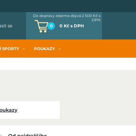
Do dopravy zdarma zbývá 2 500 Kč
s
DPH
ásit se
0
0 Kč
s DPH
Í SPORTY
POUKAZY
oukazy
o
Od nejdražšího