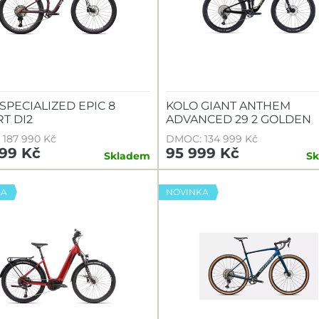
SPECIALIZED EPIC 8
KOLO GIANT ANTHEM
T DI2
ADVANCED 29 2 GOLDEN
187 990 Kč
DMOC: 134 999 Kč
999 Kč
95 999 Kč
Skladem
S
KA
NOVINKA