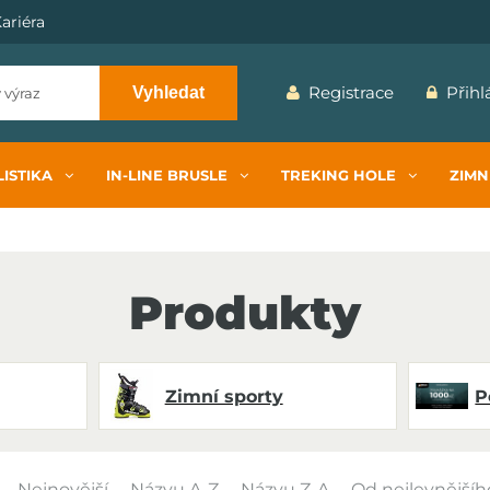
ariéra
Registrace
Přihl
Vyhledat
ISTIKA
IN-LINE BRUSLE
TREKING HOLE
ZIMN
Produkty
Zimní sporty
P
Nejnovější
Názvu A-Z
Názvu Z-A
Od nejlevnějšíh