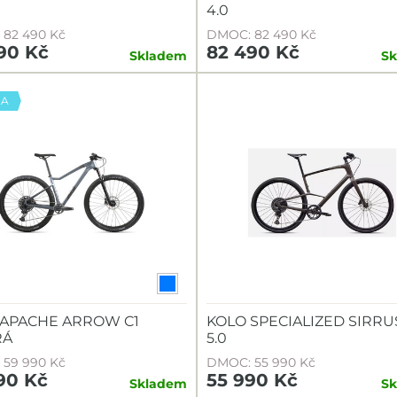
4.0
82 490 Kč
DMOC: 82 490 Kč
90 Kč
82 490 Kč
Skladem
S
KA
 APACHE ARROW C1
KOLO SPECIALIZED SIRRU
RÁ
5.0
59 990 Kč
DMOC: 55 990 Kč
90 Kč
55 990 Kč
Skladem
S