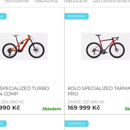
KA
NOVINKA
SPECIALIZED TURBO
KOLO SPECIALIZED TARMA
 4 COMP
PRO
204 990 Kč
DMOC: 231 290 Kč
990 Kč
169 999 Kč
Skladem
S
KA
NOVINKA