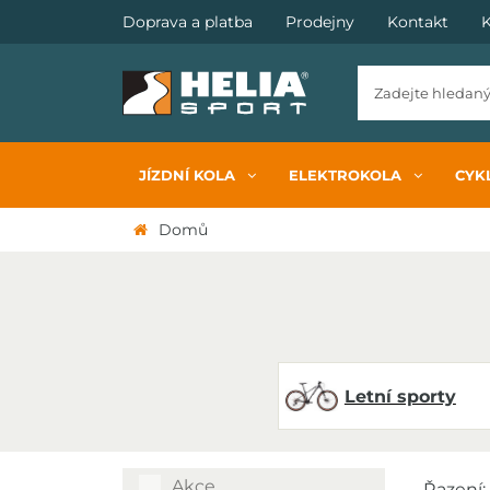
Doprava a platba
Prodejny
Kontakt
K
JÍZDNÍ KOLA
ELEKTROKOLA
CYKL
Domů
Letní sporty
Akce
Řazení: