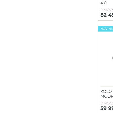
4.0
DMOC: 
82 4
NOVIN
KOLO
MOD
DMOC: 
59 9