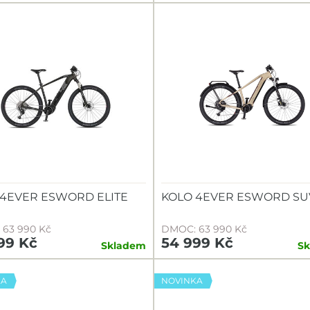
 4EVER ESWORD ELITE
KOLO 4EVER ESWORD SU
63 990 Kč
DMOC: 63 990 Kč
99 Kč
54 999 Kč
Skladem
S
KA
NOVINKA