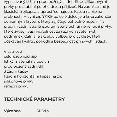
vypasovaný střih a prodloužený zadní díl se silikonovými
prvky pro stabilní polohu dresu při jízdě. Na zadní straně je
klasická trojkapsa a uprostřed najdete kapsu na zip na
drobnosti. Hlavní zip YKK® po celé délce je u krku zakončen
ochranným krytem, ​​který zajišťuje pohodlné nošení. Na
přední i zadní straně jsou umístěny ochranné reflexní prvky,
které zvyšují vaši viditelnost za různých světelných
podmínek. Calnia je skvělou volbou pro cyklisty, kteří
očekávají kvalitu, pohodlí a bezpečnost při svých jízdách.
Vlastnosti
celorozepínací zip
lehký materiál na bocích
prodloužený zadní díl
3 zadní kapsy
1 zadní horizontální kapsa na zip
silikonové prvky
reflexní prvky
TECHNICKÉ PARAMETRY
Výrobce
SILVINI