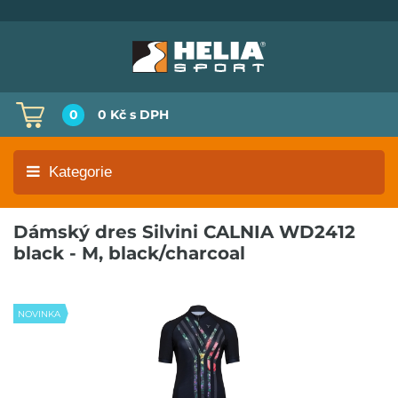
0
0 Kč
s DPH
Kategorie
Dámský dres Silvini CALNIA WD2412
black - M, black/charcoal
NOVINKA