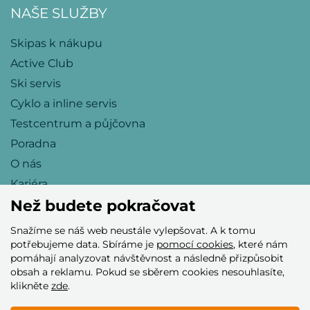
NAŠE SLUŽBY
Skipas k nákupu
Active Club
Ski servis
Cyklo a inline servis
Testcentrum a půjčovna
Poradna
O nás
Kariéra
Než budete pokračovat
Snažíme se náš web neustále vylepšovat. A k tomu
Přijímáme tyto platební karty
potřebujeme data. Sbíráme je
pomocí cookies
, které nám
pomáhají analyzovat návštěvnost a následně přizpůsobit
obsah a reklamu. Pokud se sběrem cookies nesouhlasíte,
klikněte
zde
.