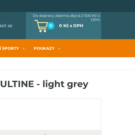
Do dopravy zdarma zbývá 2 500 Kč
s
DPH
ásit se
0
0 Kč
s DPH
Í SPORTY
POUKAZY
ULTINE - light grey