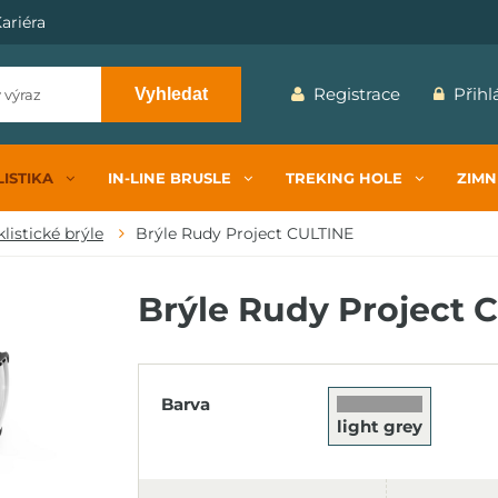
ariéra
Registrace
Přihl
Vyhledat
ISTIKA
IN-LINE BRUSLE
TREKING HOLE
ZIMN
listické brýle
Brýle Rudy Project CULTINE
Brýle Rudy Project C
Barva
light grey