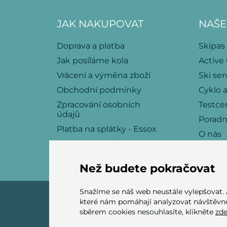
JAK NAKUPOVAT
NAŠE
Doprava a platba
Skipas
Jak posíláme kola
Active
Vrácení a výměna zboží
Ski ser
Obchodní podmínky
Cyklo a
Zpracování osobních
Testce
údajů
Porad
Platba na splátky - Essox
O nás
Politika souborů cookies
Kariéra
Kontakt
Než budete pokračovat
Snažíme se náš web neustále vylepšovat.
které nám pomáhají analyzovat návštěvno
sběrem cookies nesouhlasíte, klikněte
zd