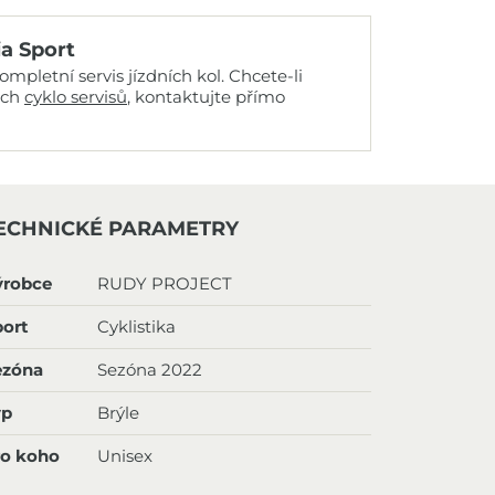
ia Sport
mpletní servis jízdních kol. Chcete-li
ich
cyklo servisů
, kontaktujte přímo
ECHNICKÉ PARAMETRY
ýrobce
RUDY PROJECT
ort
Cyklistika
ezóna
Sezóna 2022
yp
Brýle
ro koho
Unisex