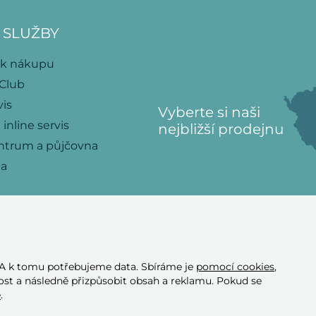
 SLUŽBY
 k nákupu
 Club
vis
Vyberte si naši
 inline servis
nejbližší prodejnu
ntrum a půjčovna
na
 A k tomu potřebujeme data. Sbíráme je
pomocí cookies
,
Přijímáme tyto
st a následně přizpůsobit obsah a reklamu. Pokud se
platební karty
e
.