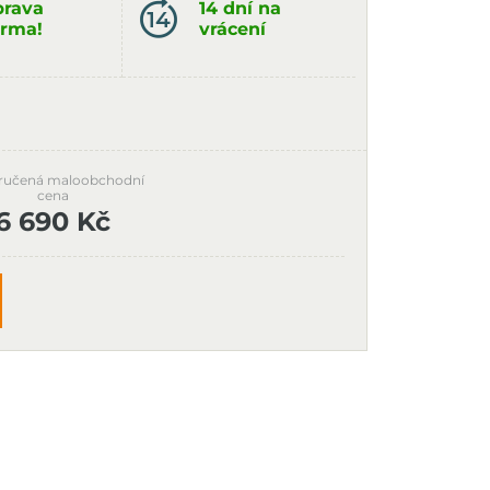
rava
14 dní na
rma!
vrácení
ručená maloobchodní
cena
6 690 Kč