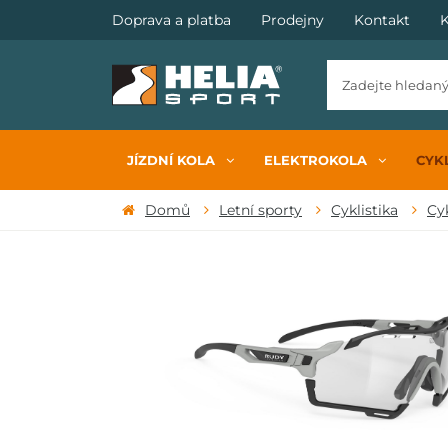
Doprava a platba
Prodejny
Kontakt
K
JÍZDNÍ KOLA
ELEKTROKOLA
CYKL
Domů
Letní sporty
Cyklistika
Cyk