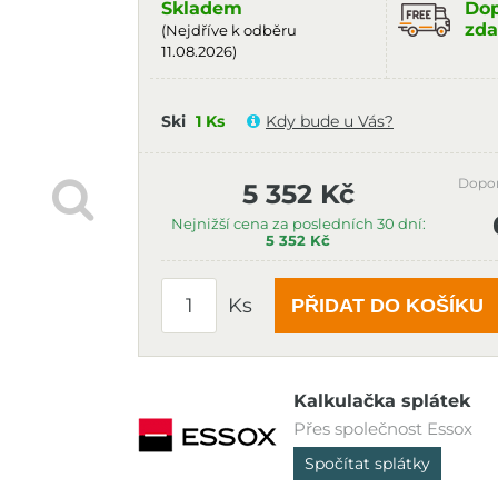
Skladem
Dop
zda
(Nejdříve k odběru
11.08.2026)
Ski
1 Ks
Kdy bude u Vás?
Dopo
5 352 Kč
Nejnižší cena za posledních 30 dní:
5 352 Kč
Ks
PŘIDAT DO KOŠÍKU
Kalkulačka splátek
Přes společnost Essox
Spočítat splátky