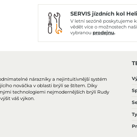
SERVIS jízdních kol Hel
V letní sezóně poskytujeme ko
vědět více o možnostech naš
vybranou
prodejnu
.
T
V
 odnímatelné nárazníky a nejintuitivnější systém
ícího nováčka v oblasti brýlí se štítem. Díky
Sp
nými technologiemi nejmodernějších brýlí Rudy
výšit váš výkon.
S
T
P