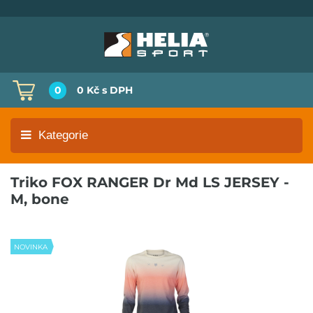
0
0 Kč
s DPH
Kategorie
Triko FOX RANGER Dr Md LS JERSEY -
M, bone
NOVINKA