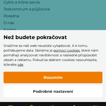
Cyklo a inline servis
Testcentrum a půjčovna
Poradna
O nás
Kariéra
Než budete pokračovat
Snažíme se náš web neustále vylepšovat. A k tomu
Přijímáme tyto platební karty
potřebujeme data. Sbíráme je
pomocí cookies
, které nám
pomáhají analyzovat návštěvnost a následně přizpůsobit
obsah a reklamu. Pokud se sběrem cookies nesouhlasíte,
klikněte
zde
.
Rozumím
© 2005–2026 Helia Trade s.r.o.
Podrobné nastavení
Vytvořilo