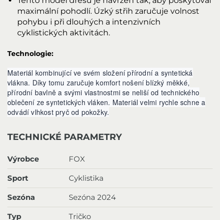
Tento model dresu je navržen tak, aby poskytoval
maximální pohodlí. Úzký střih zaručuje volnost
pohybu i při dlouhých a intenzivních
cyklistických aktivitách.
Technologie:
Materiál kombinující ve svém složení přírodní a syntetická
vlákna. Díky tomu zaručuje komfort nošení blízký měkké,
přírodní bavlně a svými vlastnostmi se neliší od technického
oblečení ze syntetických vláken. Materiál velmi rychle schne a
odvádí vlhkost pryč od pokožky.
TECHNICKÉ PARAMETRY
Výrobce
FOX
Sport
Cyklistika
Sezóna
Sezóna 2024
Typ
Tričko