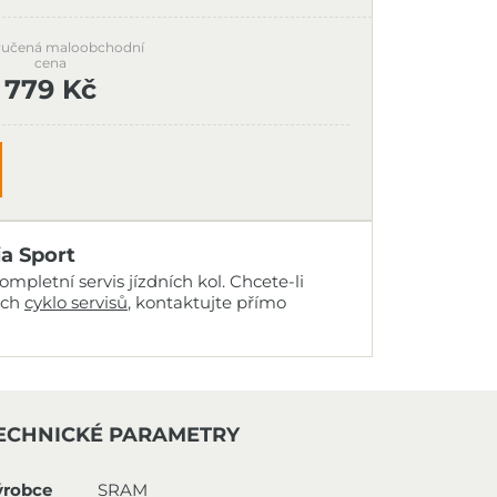
učená maloobchodní
cena
779 Kč
ia Sport
mpletní servis jízdních kol. Chcete-li
ich
cyklo servisů
, kontaktujte přímo
ECHNICKÉ PARAMETRY
ýrobce
SRAM