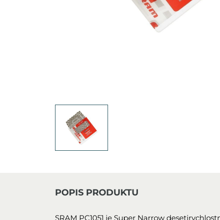
POPIS PRODUKTU
SRAM PC1051 je Super Narrow desetirychlostn