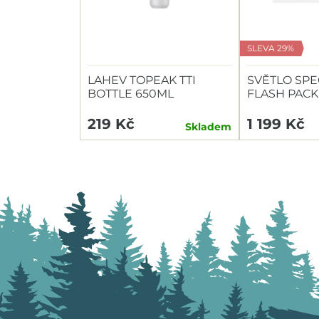
SLEVA 29%
LAHEV TOPEAK TTI
SVĚTLO SPE
BOTTLE 650ML
FLASH PACK
HEADLIGHT/
219 Kč
1 199 Kč
Skladem