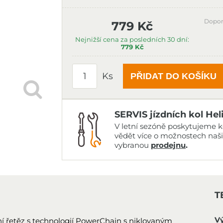
Dopor
779 Kč
Nejnižší cena za posledních 30 dní:
779 Kč
Ks
PŘIDAT DO KOŠÍKU
SERVIS jízdních kol Hel
V letní sezóně poskytujeme ko
vědět více o možnostech naš
vybranou
prodejnu
.
T
V
í řetěz s technologií PowerChain s niklovaným