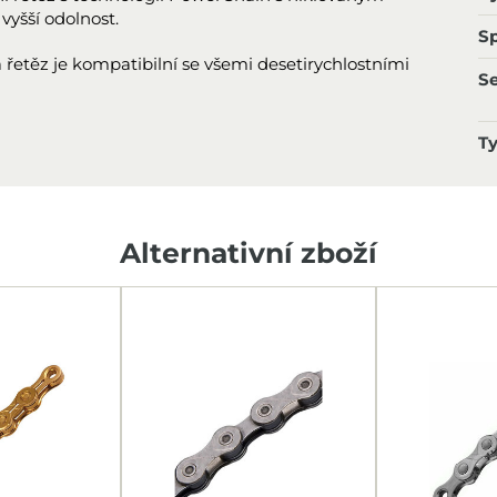
vyšší odolnost.
Sp
a řetěz je kompatibilní se všemi desetirychlostními
S
T
Alternativní zboží