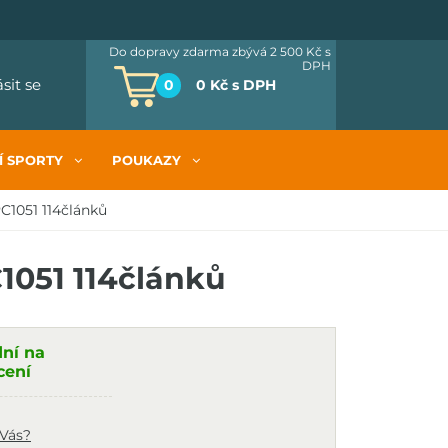
Do dopravy zdarma zbývá 2 500 Kč
s
DPH
ásit se
0
0 Kč
s DPH
Í SPORTY
POUKAZY
C1051 114článků
1051 114článků
dní na
cení
 Vás?