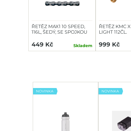
ŘETĚZ MAX1 10 SPEED,
ŘETĚZ KMC X
116L, ŠEDÝ, SE SPOJKOU
LIGHT 112ČL.
449 Kč
999 Kč
Skladem
NOVINKA
NOVINKA