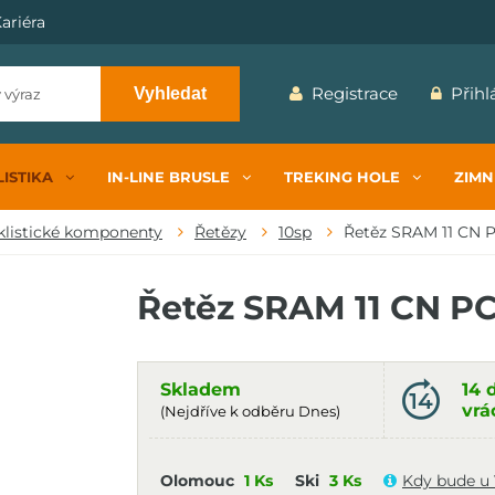
ariéra
Registrace
Přihl
Vyhledat
ISTIKA
IN-LINE BRUSLE
TREKING HOLE
ZIMN
klistické komponenty
Řetězy
10sp
Řetěz SRAM 11 CN P
Řetěz SRAM 11 CN PC
Skladem
14 
vrá
(Nejdříve k odběru Dnes)
Olomouc
1 Ks
Ski
3 Ks
Kdy bude u