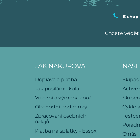
E-shop
Chcete vědět 
JAK NAKUPOVAT
NAŠE
Doprava a platba
Skipas
Jak posíláme kola
Active
Vrácení a výměna zboží
Ski ser
Obchodní podmínky
Cyklo a
Zpracování osobních
Testce
údajů
Porad
Platba na splátky - Essox
O nás
Politika souborů cookies