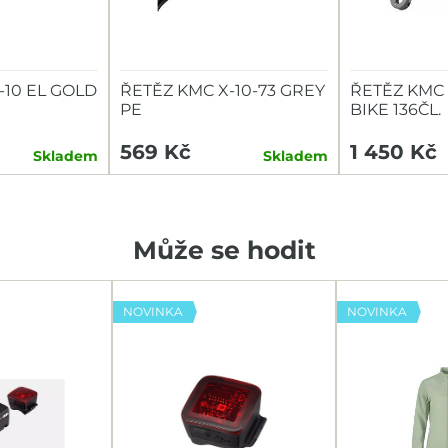
-10 EL GOLD
ŘETĚZ KMC X-10-73 GREY
ŘETĚZ KMC 
PE
BIKE 136ČL.
569 Kč
1 450 Kč
Skladem
Skladem
Může se hodit
NOVINKA
NOVINKA