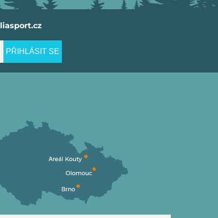
iasport.cz
PŘIHLÁSIT SE