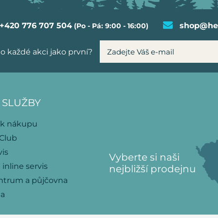
+420 776 707 504
shop@hel
(Po - Pá: 9:00 - 16:00)
o každé akci jako první?
 SLUŽBY
 k nákupu
 Club
vis
Vyberte si naši
 inline servis
nejbližší prodejnu
ntrum a půjčovna
na