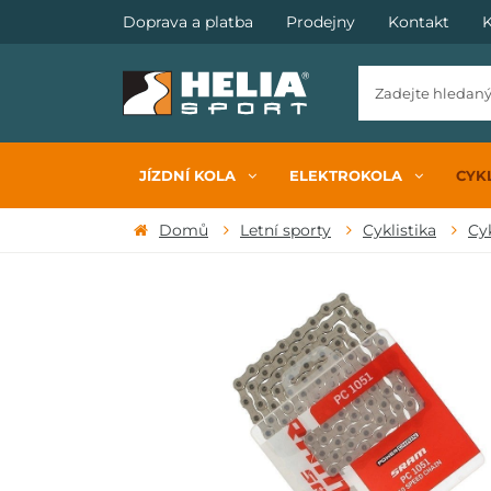
Doprava a platba
Prodejny
Kontakt
K
JÍZDNÍ KOLA
ELEKTROKOLA
CYKL
Domů
Letní sporty
Cyklistika
Cy