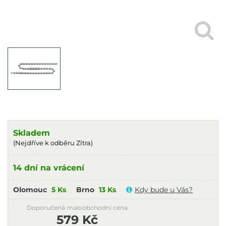
Skladem
(Nejdříve k odběru Zítra)
14 dní na vrácení
Olomouc
5 Ks
Brno
13 Ks
Kdy bude u Vás?
Doporučená maloobchodní cena
579 Kč