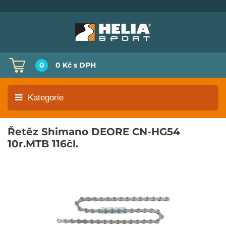
0
0 Kč
s DPH
Kategorie
Řetěz Shimano DEORE CN-HG54
10r.MTB 116čl.