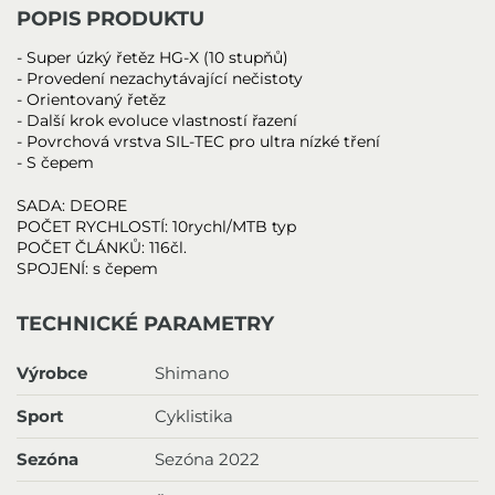
POPIS PRODUKTU
- Super úzký řetěz HG-X (10 stupňů)
- Provedení nezachytávající nečistoty
- Orientovaný řetěz
- Další krok evoluce vlastností řazení
- Povrchová vrstva SIL-TEC pro ultra nízké tření
- S čepem
SADA: DEORE
POČET RYCHLOSTÍ: 10rychl/MTB typ
POČET ČLÁNKŮ: 116čl.
SPOJENÍ: s čepem
TECHNICKÉ PARAMETRY
Výrobce
Shimano
Sport
Cyklistika
Sezóna
Sezóna 2022