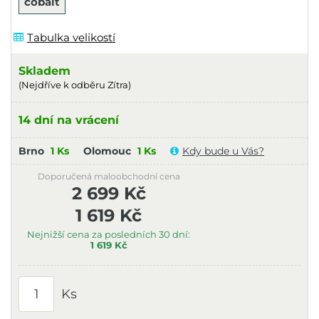
cobalt
Tabulka velikostí
Skladem
(Nejdříve k odběru Zítra)
14 dní na vrácení
Brno
1 Ks
Olomouc
1 Ks
Kdy bude u Vás?
Doporučená maloobchodní cena
2 699 Kč
1 619 Kč
Nejnižší cena za posledních 30 dní:
1 619 Kč
Ks