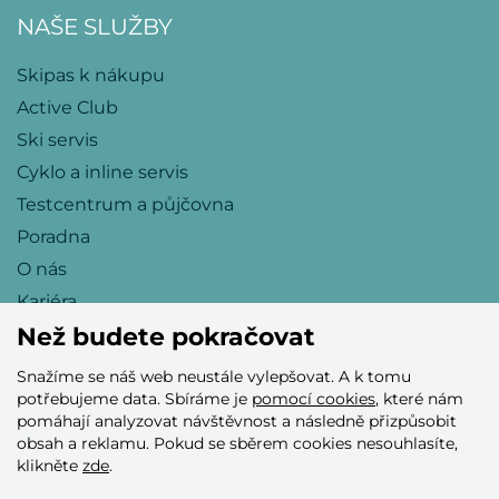
NAŠE SLUŽBY
Skipas k nákupu
Active Club
Ski servis
Cyklo a inline servis
Testcentrum a půjčovna
Poradna
O nás
Kariéra
Než budete pokračovat
Snažíme se náš web neustále vylepšovat. A k tomu
Přijímáme tyto platební karty
potřebujeme data. Sbíráme je
pomocí cookies
, které nám
pomáhají analyzovat návštěvnost a následně přizpůsobit
obsah a reklamu. Pokud se sběrem cookies nesouhlasíte,
klikněte
zde
.