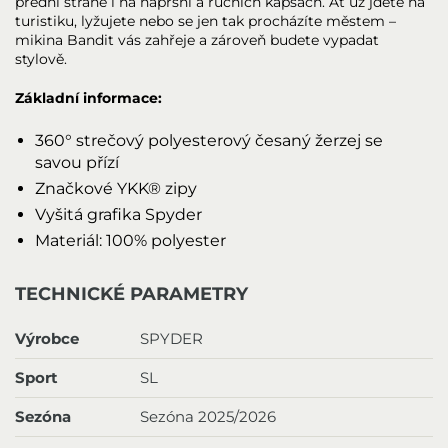
přední straně i na náprsní a ručních kapsách. Ať už jdete na
turistiku, lyžujete nebo se jen tak procházíte městem –
mikina Bandit vás zahřeje a zároveň budete vypadat
stylově.
Základní informace:
360° strečový polyesterový česaný žerzej se
savou přízí
Značkové YKK® zipy
Vyšitá grafika Spyder
Materiál: 100% polyester
TECHNICKÉ PARAMETRY
Výrobce
SPYDER
Sport
SL
Sezóna
Sezóna 2025/2026