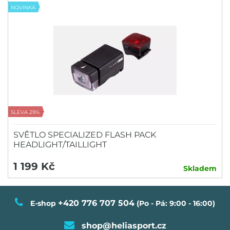
NOVINKA
SLEVA 29%
SVĚTLO SPECIALIZED FLASH PACK
HEADLIGHT/TAILLIGHT
1 199 Kč
Skladem
+420 776 707 504
E-shop
(Po - Pá: 9:00 - 16:00)
shop@heliasport.cz