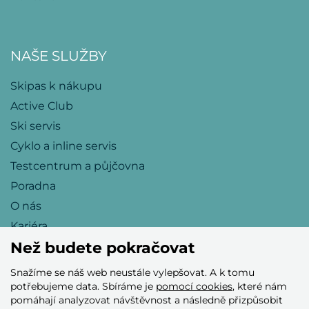
NAŠE SLUŽBY
Skipas k nákupu
Active Club
Ski servis
Cyklo a inline servis
Testcentrum a půjčovna
Poradna
O nás
Kariéra
Než budete pokračovat
Snažíme se náš web neustále vylepšovat. A k tomu
Přijímáme tyto platební karty
potřebujeme data. Sbíráme je
pomocí cookies
, které nám
pomáhají analyzovat návštěvnost a následně přizpůsobit