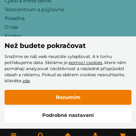
Cyklo a inline servis
Testcentrum a půjčovna
Poradna
O nás
Kariéra
Než budete pokračovat
Snažíme se náš web neustále vylepšovat. A k tomu
Přijímáme tyto platební karty
potřebujeme data. Sbíráme je
pomocí cookies
, které nám
pomáhají analyzovat návštěvnost a následně přizpůsobit
obsah a reklamu. Pokud se sběrem cookies nesouhlasíte,
klikněte
zde
.
Rozumím
© 2005–2026 Helia Trade s.r.o.
Podrobné nastavení
Vytvořilo