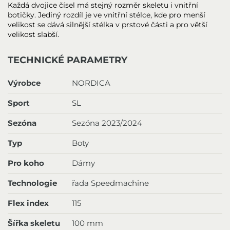
Každá dvojice čísel má stejný rozměr skeletu i vnitřní
botičky. Jediný rozdíl je ve vnitřní stélce, kde pro menší
velikost se dává silnější stélka v prstové části a pro větší
velikost slabší.
TECHNICKÉ PARAMETRY
Výrobce
NORDICA
Sport
SL
Sezóna
Sezóna 2023/2024
Typ
Boty
Pro koho
Dámy
Technologie
řada Speedmachine
Flex index
115
Šířka skeletu
100 mm