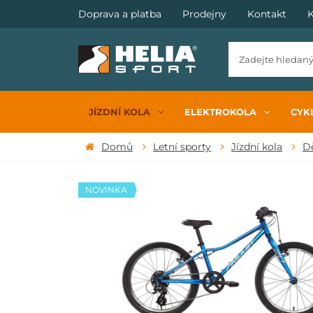
Doprava a platba
Prodejny
Kontakt
K
JÍZDNÍ KOLA
ELEKTROKOLA
CYKL
Domů
Letní sporty
Jízdní kola
Dě
NOVINKA