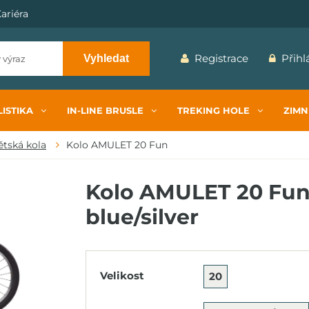
ariéra
Registrace
Přihl
Vyhledat
ISTIKA
IN-LINE BRUSLE
TREKING HOLE
ZIMN
tská kola
Kolo AMULET 20 Fun
Kolo AMULET 20 Fun 
blue/silver
Velikost
20