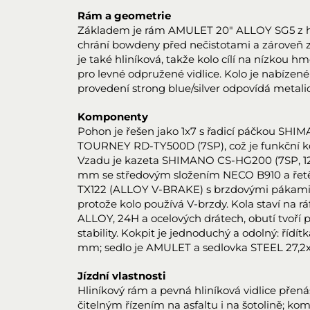
Rám a geometrie
Základem je rám AMULET 20" ALLOY SG5 z hlin
chrání bowdeny před nečistotami a zároveň 
je také hliníková, takže kolo cílí na nízkou h
pro levné odpružené vidlice. Kolo je nabízené
provedení strong blue/silver odpovídá metali
Komponenty
Pohon je řešen jako 1x7 s řadicí páčkou S
TOURNEY RD-TY500D (7SP), což je funkční ko
Vzadu je kazeta SHIMANO CS-HG200 (7SP, 12–3
mm se středovým složením NECO B910 a řetě
TX122 (ALLOY V-BRAKE) s brzdovými pákami
protože kolo používá V-brzdy. Kola staví na
ALLOY, 24H a ocelových drátech, obutí tvoří
stability. Kokpit je jednoduchý a odolný: ř
mm; sedlo je AMULET a sedlovka STEEL 27,
Jízdní vlastnosti
Hliníkový rám a pevná hliníková vidlice přená
čitelným řízením na asfaltu i na šotolině; ko