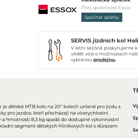
Přes společnost Essox
Spočítat splátky
SERVIS jízdních kol Hel
V letní sezóně poskytujeme ko
vědět více o možnostech naš
vybranou
prodejnu
.
T
V
r je dětské MTB kolo na 20" kolech určené pro jízdu s
ky pro jezdce, kteří přecházejí na vícerychlostní
Sp
y a hmotnosti 8,3 kg spadá do dostupné výkonnostní
základní segment dětských hliníkových kol s důrazem
S