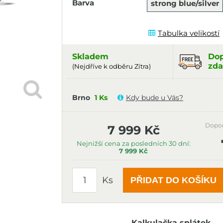
Barva
strong blue/silver
Tabulka velikostí
Skladem
Dop
zda
(Nejdříve k odběru Zítra)
Brno
1 Ks
Kdy bude u Vás?
Dopo
7 999 Kč
Nejnižší cena za posledních 30 dní:
7 999 Kč
Ks
PŘIDAT DO KOŠÍKU
Kalkulačka splátek