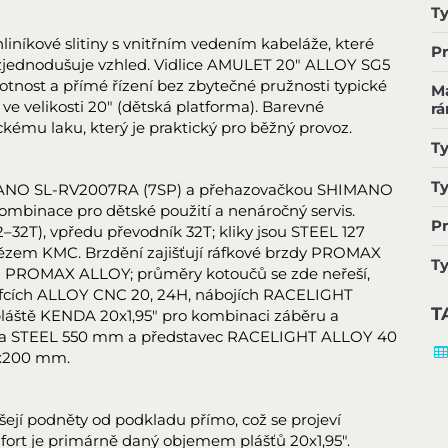
T
íkové slitiny s vnitřním vedením kabeláže, které
P
zjednodušuje vzhled. Vidlice AMULET 20" ALLOY SG5
motnost a přímé řízení bez zbytečné pružnosti typické
Ma
 ve velikosti 20" (dětská platforma). Barevné
r
ckému laku, který je praktický pro běžný provoz.
Ty
Ty
HIMANO SL-RV2007RA (7SP) a přehazovačkou SHIMANO
mbinace pro dětské použití a nenáročný servis.
Pr
2T), vpředu převodník 32T; kliky jsou STEEL 127
zem KMC. Brzdění zajišťují ráfkové brzdy PROMAX
T
 PROMAX ALLOY; průměry kotoučů se zde neřeší,
 ráfcích ALLOY CNC 20, 24H, nábojích RACELIGHT
T
 pláště KENDA 20x1,95" pro kombinaci záběru a
ídítka STEEL 550 mm a představec RACELIGHT ALLOY 40
2x200 mm.
šejí podněty od podkladu přímo, což se projeví
mfort je primárně daný objemem plášťů 20x1,95".