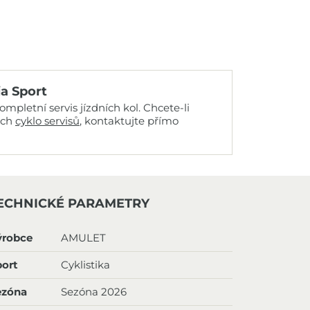
ia Sport
mpletní servis jízdních kol. Chcete-li
ich
cyklo servisů
, kontaktujte přímo
ECHNICKÉ PARAMETRY
ýrobce
AMULET
ort
Cyklistika
ezóna
Sezóna 2026