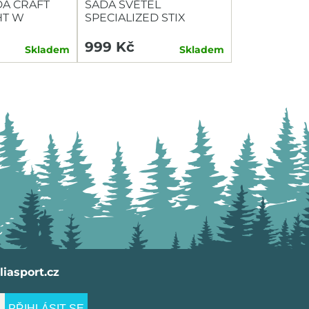
A CRAFT
SADA SVĚTEL
HT W
SPECIALIZED STIX
SWITCH COMBO P+Z
999 Kč
Skladem
Skladem
iasport.cz
PŘIHLÁSIT SE