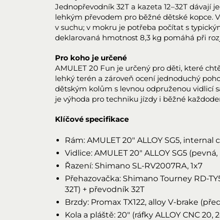
Jednopřevodník 32T a kazeta 12–32T dávají 
lehkým převodem pro běžné dětské kopce. 
v suchu; v mokru je potřeba počítat s typic
deklarovaná hmotnost 8,3 kg pomáhá při rozj
Pro koho je určené
AMULET 20 Fun je určený pro děti, které chtějí
lehký terén a zároveň ocení jednoduchý po
dětským kolům s levnou odpruženou vidlicí sáz
je výhoda pro techniku jízdy i běžné každode
Klíčové specifikace
Rám: AMULET 20" ALLOY SG5, internal cab
Vidlice: AMULET 20" ALLOY SG5 (pevná, h
Řazení: Shimano SL-RV2007RA, 1x7
Přehazovačka: Shimano Tourney RD-TY5
32T) + převodník 32T
Brzdy: Promax TX122, alloy V-brake (před
Kola a pláště: 20" (ráfky ALLOY CNC 20, 