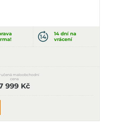
rava
14 dní na
rma!
vrácení
ručená maloobchodní
cena
7 999 Kč