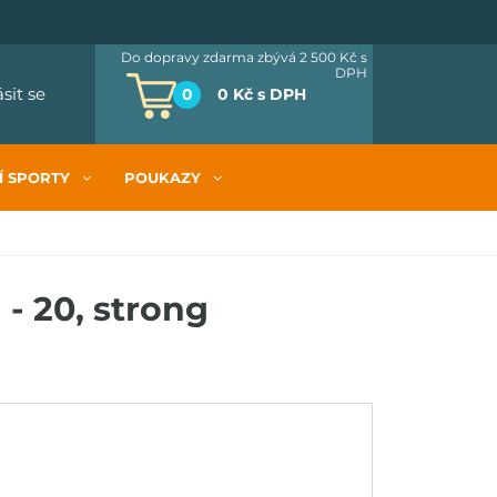
Do dopravy zdarma zbývá 2 500 Kč
s
DPH
ásit se
0
0 Kč
s DPH
Í SPORTY
POUKAZY
- 20, strong