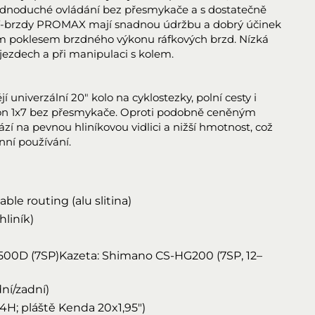
jednoduché ovládání bez přesmykače a s dostatečně
V-brzdy PROMAX mají snadnou údržbu a dobrý účinek
kým poklesem brzdného výkonu ráfkových brzd. Nízká
ezdech a při manipulaci s kolem.
 univerzální 20" kolo na cyklostezky, polní cesty i
hon 1x7 bez přesmykače. Oproti podobně ceněným
í na pevnou hliníkovou vidlici a nižší hmotnost, což
nní používání.
le routing (alu slitina)
liník)
00D (7SP)Kazeta: Shimano CS-HG200 (7SP, 12–
ní/zadní)
24H; pláště Kenda 20x1,95")