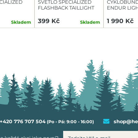
CIALIZED
SVĚTLO SPECIALIZED
CYKLOBUND
FLASHBACK TAILLIGHT
ENDUR LIG
TAILLIGHT
399 Kč
1 990 Kč
Skladem
Skladem
+420 776 707 504
shop@hel
(Po - Pá: 9:00 - 16:00)