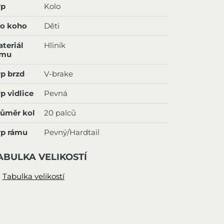
yp
Kolo
ro koho
Děti
teriál
Hliník
ámu
p brzd
V-brake
p vidlice
Pevná
ůměr kol
20 palců
yp rámu
Pevný/Hardtail
ABULKA VELIKOSTÍ
Tabulka velikostí