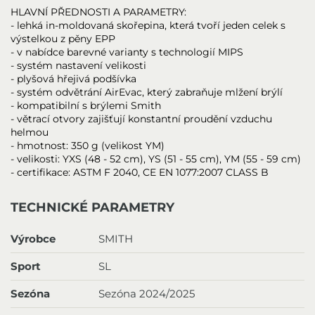
HLAVNÍ PŘEDNOSTI A PARAMETRY:
- lehká in-moldovaná skořepina, která tvoří jeden celek s
výstelkou z pěny EPP
- v nabídce barevné varianty s technologií MIPS
- systém nastavení velikosti
- plyšová hřejivá podšívka
- systém odvětrání AirEvac, který zabraňuje mlžení brýlí
- kompatibilní s brýlemi Smith
- větrací otvory zajišťují konstantní proudění vzduchu
helmou
- hmotnost: 350 g (velikost YM)
- velikosti: YXS (48 - 52 cm), YS (51 - 55 cm), YM (55 - 59 cm)
- certifikace: ASTM F 2040, CE EN 1077:2007 CLASS B
TECHNICKÉ PARAMETRY
Výrobce
SMITH
Sport
SL
Sezóna
Sezóna 2024/2025