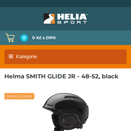
0
0 Kč
s DPH
Kategorie
Helma SMITH GLIDE JR - 48-52, black
DOPORUČUJEME