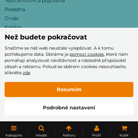
Testcentrum a půjčovna
Poradna
O nás
Kariéra
Než budete pokračovat
Snažíme se náš web neustále vylepšovat. A k tomu
Přijímáme tyto platební karty
potřebujeme data. Sbíráme je
pomocí cookies
, které nám
pomáhají analyzovat návštěvnost a následně přizpůsobit
obsah a reklamu. Pokud se sběrem cookies nesouhlasíte,
klikněte
zde
.
Rozumím
© 2005–2026 Helia Trade s.r.o.
Podrobné nastavení
Vytvořilo
Kategorie
Hledat
Nahoru
Profil
Košík