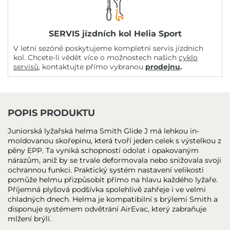
SERVIS jízdních kol Helia Sport
V letní sezóně poskytujeme kompletní servis jízdních
kol. Chcete-li vědět více o možnostech našich
cyklo
servisů
, kontaktujte přímo vybranou
prodejnu
.
POPIS PRODUKTU
Juniorská lyžařská helma Smith Glide J má lehkou in-
moldovanou skořepinu, která tvoří jeden celek s výstelkou z
pěny EPP. Ta vyniká schopností odolat i opakovaným
nárazům, aniž by se trvale deformovala nebo snižovala svoji
ochrannou funkci. Praktický systém nastavení velikosti
pomůže helmu přizpůsobit přímo na hlavu každého lyžaře.
Příjemná plyšová podšívka spolehlivě zahřeje i ve velmi
chladných dnech. Helma je kompatibilní s brýlemi Smith a
disponuje systémem odvětrání AirEvac, který zabraňuje
mlžení brýlí.