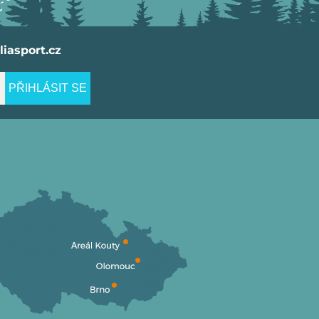
iasport.cz
PŘIHLÁSIT SE