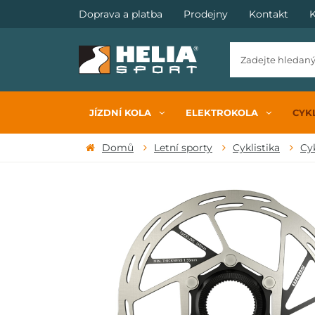
Doprava a platba
Prodejny
Kontakt
K
JÍZDNÍ KOLA
ELEKTROKOLA
CYKL
Domů
Letní sporty
Cyklistika
Cy