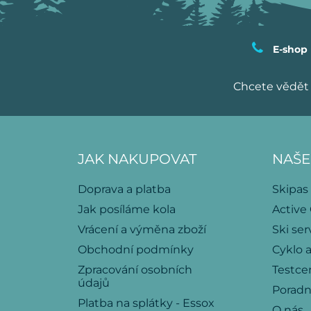
E-shop
Chcete vědět 
JAK NAKUPOVAT
NAŠE
Doprava a platba
Skipas
Jak posíláme kola
Active
Vrácení a výměna zboží
Ski ser
Obchodní podmínky
Cyklo a
Zpracování osobních
Testce
údajů
Porad
Platba na splátky - Essox
O nás