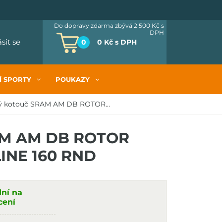
Do dopravy zdarma zbývá 2 500 Kč
s
DPH
ásit se
0
0 Kč
s DPH
Í SPORTY
POUKAZY
ý kotouč SRAM AM DB ROTOR...
AM AM DB ROTOR
INE 160 RND
dní na
cení