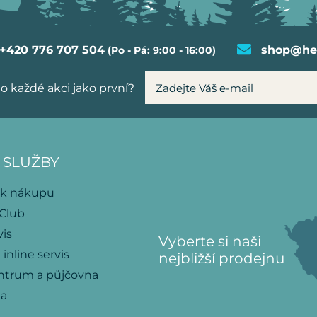
+420 776 707 504
shop@hel
(Po - Pá: 9:00 - 16:00)
o každé akci jako první?
 SLUŽBY
 k nákupu
 Club
vis
Vyberte si naši
 inline servis
nejbližší prodejnu
ntrum a půjčovna
na