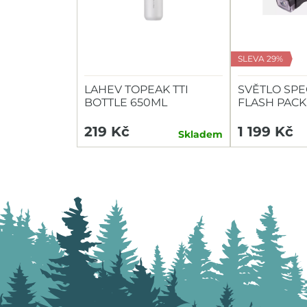
SLEVA 29%
LAHEV TOPEAK TTI
SVĚTLO SPE
BOTTLE 650ML
FLASH PACK
HEADLIGHT/
219 Kč
1 199 Kč
Skladem