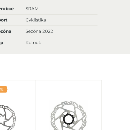
ýrobce
SRAM
ort
Cyklistika
ezóna
Sezóna 2022
yp
Kotouč
ME