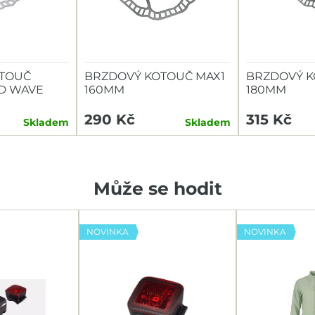
TOUČ
BRZDOVÝ KOTOUČ MAX1
BRZDOVÝ K
ED WAVE
160MM
180MM
8MM
290 Kč
315 Kč
Skladem
Skladem
Může se hodit
NOVINKA
NOVINKA