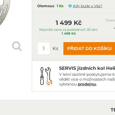
Olomouc
1 Ks
Kdy bude u Vás?
Dopo
1 499 Kč
Nejnižší cena za posledních 30 dní:
1 499 Kč
Ks
PŘIDAT DO KOŠÍKU
SERVIS jízdních kol Hel
V letní sezóně poskytujeme ko
vědět více o možnostech naš
vybranou
prodejnu
.
T