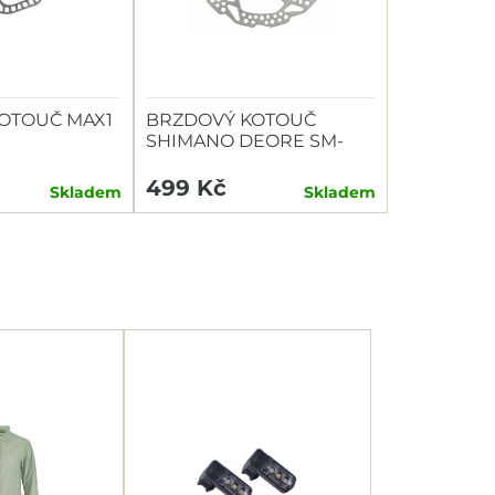
OTOUČ MAX1
BRZDOVÝ KOTOUČ
SHIMANO DEORE SM-
RT54 180MM CENTER
LOCK, MATICE S
499 Kč
Skladem
Skladem
EXTERNÍM OZUBENÍM