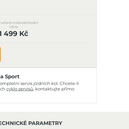
ručená maloobchodní
cena
1 499 Kč
ia Sport
mpletní servis jízdních kol. Chcete-li
ich
cyklo servisů
, kontaktujte přímo
ECHNICKÉ PARAMETRY