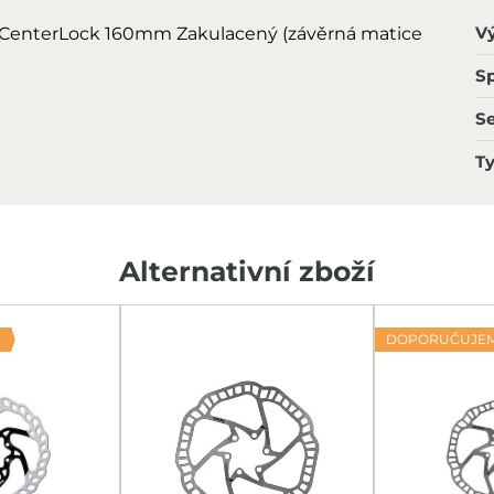
V
 CenterLock 160mm Zakulacený (závěrná matice
Sp
S
T
Alternativní zboží
DOPORUČUJE