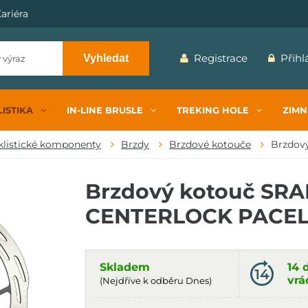
ariéra
Registrace
Přihl
Vyhledat
ISTIKA
IN-LINE BRUSLE
TREKING HOLE
ZIMN
klistické komponenty
Brzdy
Brzdové kotouče
Brzdov
Brzdový kotouč SR
CENTERLOCK PACEL
Skladem
14 
vrá
(Nejdříve k odběru Dnes)