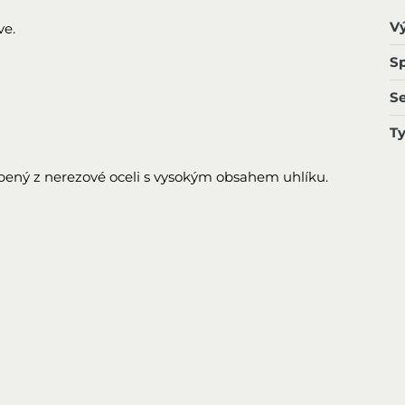
V
ve.
Sp
S
T
obený z nerezové oceli s vysokým obsahem uhlíku.