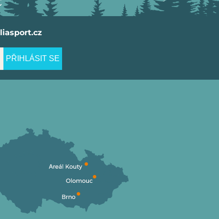
iasport.cz
PŘIHLÁSIT SE