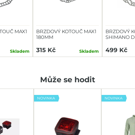
TOUČ MAX1
BRZDOVÝ KOTOUČ MAX1
BRZDOVÝ 
180MM
SHIMANO D
RT54 180M
LOCK, MATI
315 Kč
499 Kč
Skladem
Skladem
EXTERNÍM 
Může se hodit
NOVINKA
NOVINKA