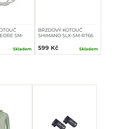
KOTOUČ
BRZDOVÝ KOTOUČ
EORE SM-
SHIMANO SLX-SM-RT66
M CENTER
6Š 180MM
CE S
599 Kč
Skladem
Skladem
OZUBENÍM