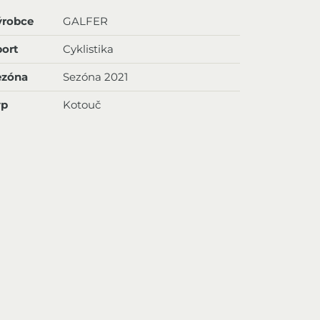
ýrobce
GALFER
ort
Cyklistika
ezóna
Sezóna 2021
yp
Kotouč