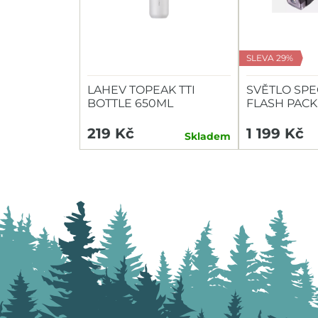
SLEVA 29%
LAHEV TOPEAK TTI
SVĚTLO SPE
BOTTLE 650ML
FLASH PACK
HEADLIGHT/
219 Kč
1 199 Kč
Skladem