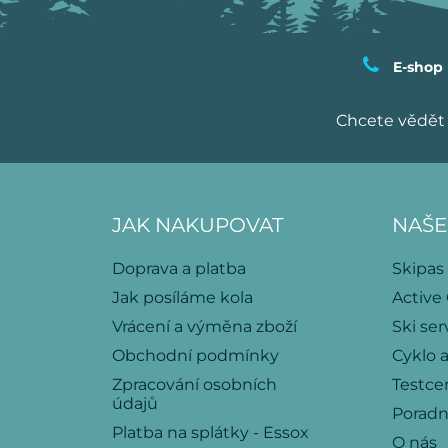
E-shop
Chcete vědět 
JAK NAKUPOVAT
NAŠE
Doprava a platba
Skipas
Jak posíláme kola
Active
Vrácení a výměna zboží
Ski ser
Obchodní podmínky
Cyklo a
Zpracování osobních
Testce
údajů
Porad
Platba na splátky - Essox
O nás