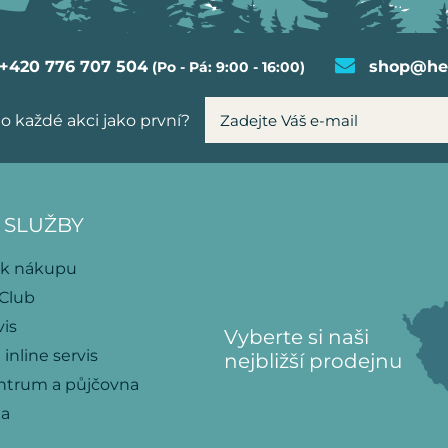
+420 776 707 504
shop@hel
(Po - Pá: 9:00 - 16:00)
o každé akci jako první?
 SLUŽBY
 k nákupu
 Club
vis
Vyberte si naši
 inline servis
nejbližší prodejnu
ntrum a půjčovna
na