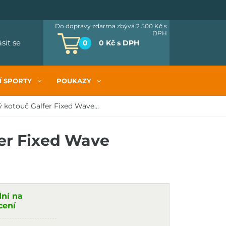
Do dopravy zdarma zbývá 2 500 Kč
s
DPH
ásit se
0
0 Kč
s DPH
Í SPORTY
POUKAZY
 kotouč Galfer Fixed Wave...
er Fixed Wave
dní na
cení