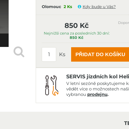
Olomouc
2 Ks
Kdy bude u Vás?
Dopor
850 Kč
Nejnižší cena za posledních 30 dní:
850 Kč
Ks
PŘIDAT DO KOŠÍKU
SERVIS jízdních kol Hel
V letní sezóně poskytujeme ko
vědět více o možnostech naš
vybranou
prodejnu
.
T