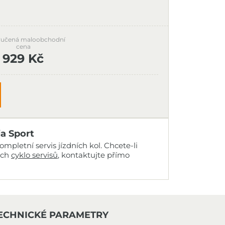
učená maloobchodní
cena
929 Kč
ia Sport
mpletní servis jízdních kol. Chcete-li
ich
cyklo servisů
, kontaktujte přímo
ECHNICKÉ PARAMETRY