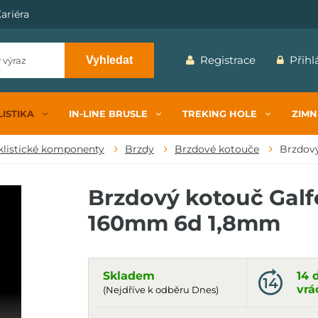
ariéra
Registrace
Přihl
Vyhledat
ISTIKA
IN-LINE BRUSLE
TREKING HOLE
ZIMN
klistické komponenty
Brzdy
Brzdové kotouče
Brzdový
Brzdový kotouč Galf
160mm 6d 1,8mm
Skladem
14 
vrá
(Nejdříve k odběru Dnes)