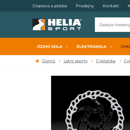
Doprava a platba
Prodejny
Kontakt
K
JÍZDNÍ KOLA
ELEKTROKOLA
CYKL
Domů
Letní sporty
Cyklistika
Cy