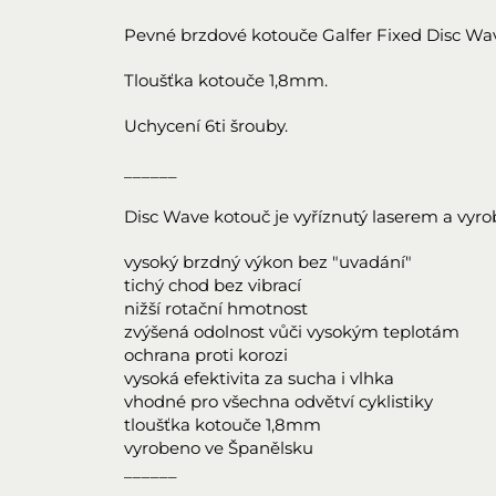
Pevné brzdové kotouče Galfer Fixed Disc Wa
Tloušťka kotouče 1,8mm.
Uchycení 6ti šrouby.
______
Disc Wave kotouč je vyříznutý laserem a vyr
vysoký brzdný výkon bez "uvadání"
tichý chod bez vibrací
nižší rotační hmotnost
zvýšená odolnost vůči vysokým teplotám
ochrana proti korozi
vysoká efektivita za sucha i vlhka
vhodné pro všechna odvětví cyklistiky
tloušťka kotouče 1,8mm
vyrobeno ve Španělsku
______