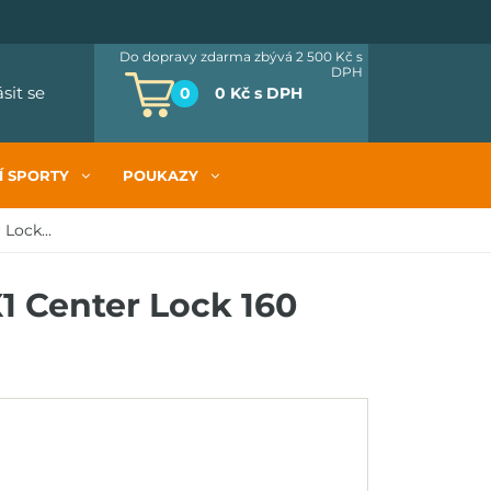
Do dopravy zdarma zbývá 2 500 Kč
s
DPH
ásit se
0
0 Kč
s DPH
Í SPORTY
POUKAZY
Lock...
 Center Lock 160