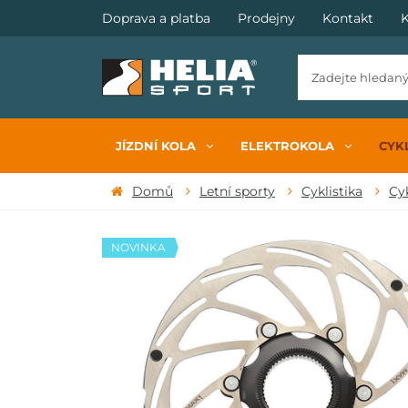
Doprava a platba
Prodejny
Kontakt
K
JÍZDNÍ KOLA
ELEKTROKOLA
CYKL
Domů
Letní sporty
Cyklistika
Cy
NOVINKA