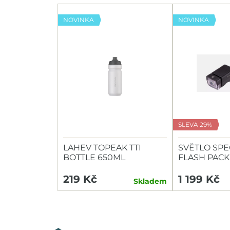
NOVINKA
NOVINKA
SLEVA 29%
LAHEV TOPEAK TTI
SVĚTLO SPE
BOTTLE 650ML
FLASH PACK
HEADLIGHT/
219 Kč
1 199 Kč
Skladem