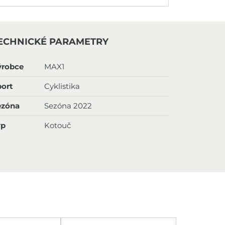
ECHNICKÉ PARAMETRY
ýrobce
MAX1
ort
Cyklistika
ezóna
Sezóna 2022
yp
Kotouč