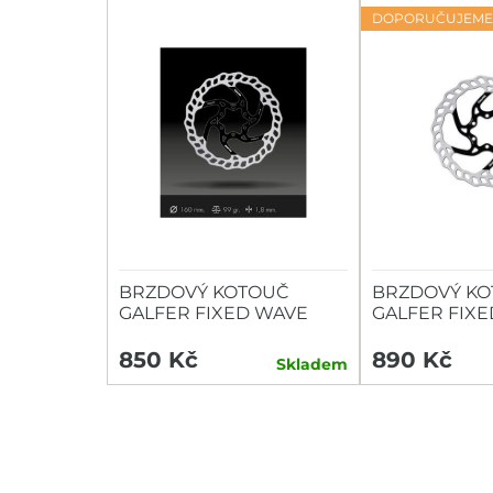
DOPORUČUJEME
BRZDOVÝ KOTOUČ
BRZDOVÝ KO
GALFER FIXED WAVE
GALFER FIX
160MM 6D 1,8MM
180MM 6D 1,
850 Kč
890 Kč
Skladem