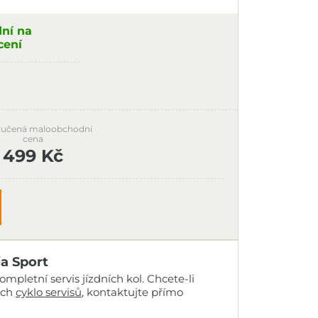
dní na
cení
učená maloobchodní
cena
499 Kč
ia Sport
mpletní servis jízdních kol. Chcete-li
ich
cyklo servisů
, kontaktujte přímo