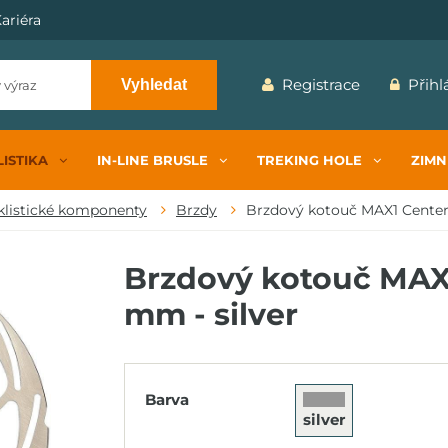
ariéra
Registrace
Přihl
Vyhledat
ISTIKA
IN-LINE BRUSLE
TREKING HOLE
ZIMN
klistické komponenty
Brzdy
Brzdový kotouč MAX1 Center 
Brzdový kotouč MAX1
mm - silver
Barva
silver