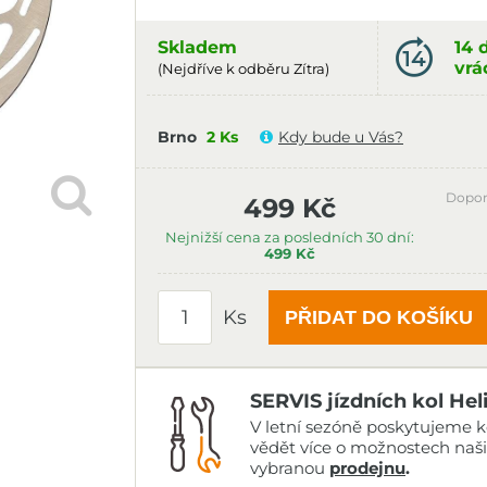
Skladem
14 
vrá
(Nejdříve k odběru Zítra)
Brno
2 Ks
Kdy bude u Vás?
Dopor
499 Kč
Nejnižší cena za posledních 30 dní:
499 Kč
Ks
PŘIDAT DO KOŠÍKU
SERVIS jízdních kol Hel
V letní sezóně poskytujeme ko
vědět více o možnostech naš
vybranou
prodejnu
.