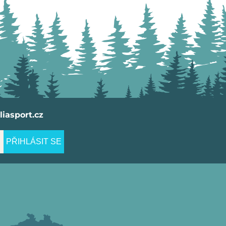
iasport.cz
PŘIHLÁSIT SE