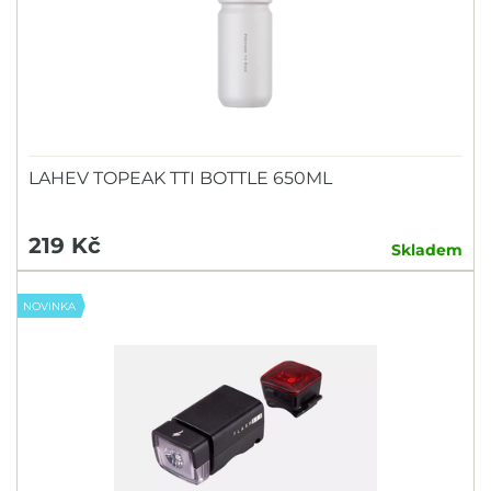
Sezóna 2025/2026
Materiál
Sezóna 2024/2025
Carbon
Sezóna 2022/2023
Composite
Sezóna 2021/2022
LAHEV TOPEAK TTI BOTTLE 650ML
Hliník
Plast
219 Kč
Skladem
NOVINKA