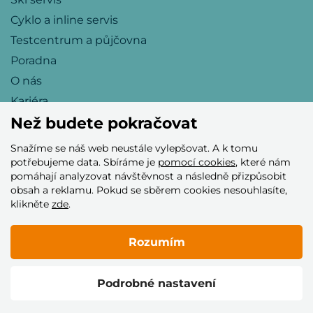
Cyklo a inline servis
Testcentrum a půjčovna
Poradna
O nás
Kariéra
Než budete pokračovat
Snažíme se náš web neustále vylepšovat. A k tomu
Přijímáme tyto platební karty
potřebujeme data. Sbíráme je
pomocí cookies
, které nám
pomáhají analyzovat návštěvnost a následně přizpůsobit
obsah a reklamu. Pokud se sběrem cookies nesouhlasíte,
klikněte
zde
.
Rozumím
© 2005–2026 Helia Trade s.r.o.
Podrobné nastavení
Vytvořilo