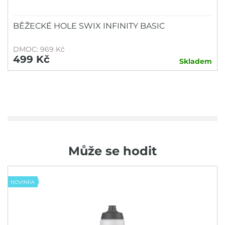
140
145
150
BĚŽECKÉ HOLE SWIX INFINITY BASIC
DMOC: 969 Kč
Značka
499 Kč
Skladem
4KAAD
ATOMIC
KÄSTLE
LEKI
MADSHUS
Může se hodit
SALOMON
SWIX
NOVINKA
YATE
Sezóna