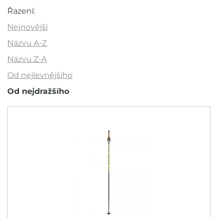
Akce
Řazení:
Novinka
Nejnovější
Výprodej
Názvu A-Z
Outlet
Názvu Z-A
Od nejlevnějšího
Doporučujeme
Od nejdražšího
Barva
Velikost cm
100
110
115
120
130
135