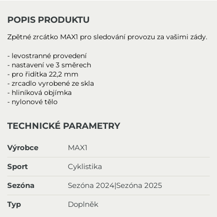
POPIS PRODUKTU
Zpětné zrcátko MAX1 pro sledování provozu za vašimi zády.
- levostranné provedení
- nastavení ve 3 směrech
- pro řidítka 22,2 mm
- zrcadlo vyrobené ze skla
- hliníková objímka
- nylonové tělo
TECHNICKÉ PARAMETRY
Výrobce
MAX1
Sport
Cyklistika
Sezóna
Sezóna 2024|Sezóna 2025
Typ
Doplněk