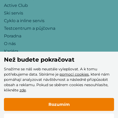
Active Club
Ski servis
Cyklo a inline servis
Testcentrum a půjčovna
Poradna
O nás
Kariéra
Než budete pokračovat
Snažíme se náš web neustále vylepšovat. A k tomu
Přijímáme tyto platební karty
potřebujeme data. Sbíráme je
pomocí cookies
, které nám
pomáhají analyzovat návštěvnost a následně přizpůsobit
obsah a reklamu. Pokud se sběrem cookies nesouhlasíte,
klikněte
zde
.
Rozumím
© 2005–2026 Helia Trade s.r.o.