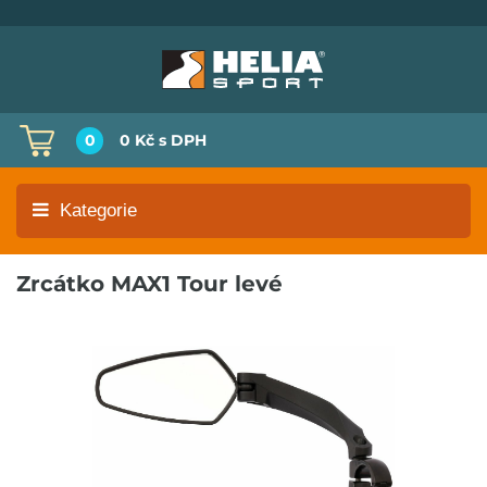
0
0 Kč
s DPH
Kategorie
Zrcátko MAX1 Tour levé