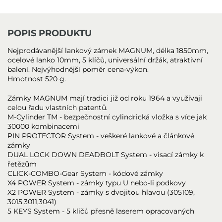
POPIS PRODUKTU
Nejprodávanější lankový zámek MAGNUM, délka 1850mm,
ocelové lanko 10mm, 5 klíčů, universální držák, atraktivní
balení. Nejvýhodnější poměr cena-výkon.
Hmotnost 520 g.
Zámky MAGNUM mají tradici již od roku 1964 a využívají
celou řadu vlastních patentů.
M-Cylinder TM - bezpečnostní cylindrická vložka s více jak
30000 kombinacemi
PIN PROTECTOR System - veškeré lankové a článkové
zámky
DUAL LOCK DOWN DEADBOLT System - visací zámky k
řetězům
CLICK-COMBO-Gear System - kódové zámky
X4 POWER System - zámky typu U nebo-li podkovy
X2 POWER System - zámky s dvojitou hlavou (305109,
3015,3011,3041)
5 KEYS System - 5 klíčů přesně laserem opracovaných