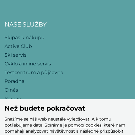
NAŠE SLUŽBY
Skipas k nákupu
Active Club
Ski servis
Cyklo a inline servis
Testcentrum a půjčovna
Poradna
O nás
Kariéra
Než budete pokračovat
Snažíme se náš web neustále vylepšovat. A k tomu
Přijímáme tyto platební karty
potřebujeme data. Sbíráme je
pomocí cookies
, které nám
pomáhají analyzovat návštěvnost a následně přizpůsobit