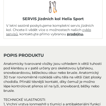
SERVIS jízdních kol Helia Sport
V letní sezóně poskytujeme kompletní servis jízdních
kol. Chcete-li vědět více o možnostech našich
cyklo
servisů
, kontaktujte přímo vybranou
prodejnu
.
POPIS PRODUKTU
Anatomicky tvarované vložky jsou vzhledem k větší tuhosti
pod klenbou a v patě určeny pro skeletovou lyžařskou,
snowboardovou, běžeckou obuv nebo brusle. Anatomický
3D tvar rovnoměrně rozkládá váhu těla na větší část plosky
chodidla. Přináší těsnější kontakt, díky čemuž je možno
lépe kontrolovat přenos sil na lyži, snowboard, běžky nebo
brusle.
TECHNICKÉ VLASTNOSTI:
1, Vrchní vrstva Ionmesh® s tlumící a antibakteriální funkcí