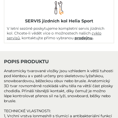
SERVIS jízdních kol Helia Sport
V letní sezóně poskytujeme kompletní servis jízdních
kol. Chcete-li vědět více o možnostech našich
cyklo
servisů
, kontaktujte přímo vybranou
prodejnu
.
POPIS PRODUKTU
Anatomicky tvarované vložky jsou vzhledem k větší tuhosti
pod klenbou a v patě určeny pro skeletovou lyžařskou,
snowboardovou, běžeckou obuv nebo brusle. Anatomický
3D tvar rovnoměrně rozkládá váhu těla na větší část plosky
chodidla. Přináší těsnější kontakt, díky čemuž je možno
lépe kontrolovat přenos sil na lyži, snowboard, běžky nebo
brusle.
TECHNICKÉ VLASTNOSTI:
1, Vrchní vrstva Ionmesh® s tlumící a antibakteriální funkcí