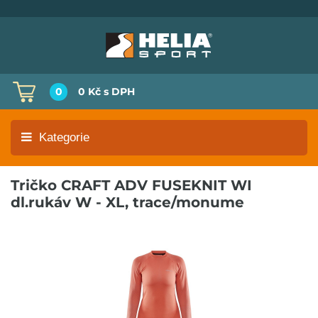
0
0 Kč
s DPH
Kategorie
Tričko CRAFT ADV FUSEKNIT WI
dl.rukáv W - XL, trace/monume