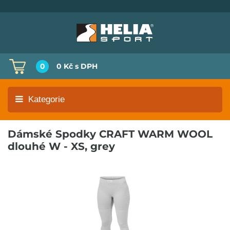
0
0 Kč
s DPH
Kategorie
Dámské Spodky CRAFT WARM WOOL
dlouhé W - XS, grey