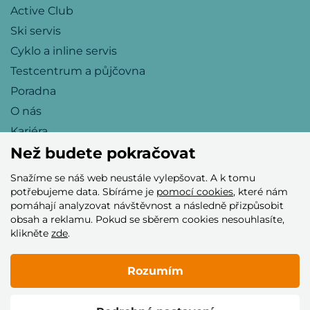
Active Club
Ski servis
Cyklo a inline servis
Testcentrum a půjčovna
Poradna
O nás
Kariéra
Než budete pokračovat
Snažíme se náš web neustále vylepšovat. A k tomu
Přijímáme tyto platební karty
potřebujeme data. Sbíráme je
pomocí cookies
, které nám
pomáhají analyzovat návštěvnost a následně přizpůsobit
obsah a reklamu. Pokud se sběrem cookies nesouhlasíte,
klikněte
zde
.
Rozumím
© 2005–2026 Helia Trade s.r.o.