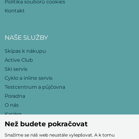
Politika souborů cookies
Kontakt
NAŠE SLUŽBY
Skipas k nákupu
Active Club
Ski servis
Cyklo a inline servis
Testcentrum a půjčovna
Poradna
O nás
Kariéra
Než budete pokračovat
Snažíme se náš web neustále vylepšovat. A k tomu
Přijímáme tyto platební karty