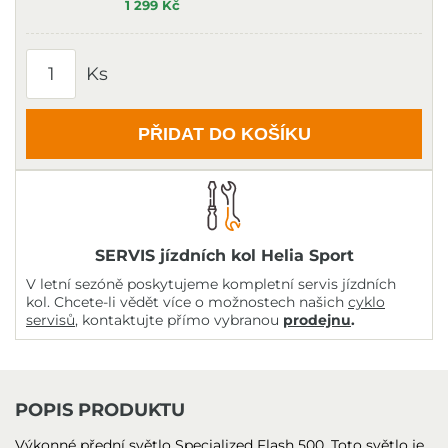
1 299 Kč
Ks
PŘIDAT DO KOŠÍKU
SERVIS jízdních kol Helia Sport
V letní sezóně poskytujeme kompletní servis jízdních
kol. Chcete-li vědět více o možnostech našich
cyklo
servisů
, kontaktujte přímo vybranou
prodejnu
.
POPIS PRODUKTU
Výkonné přední světlo Specialized Flash 500. Toto světlo je