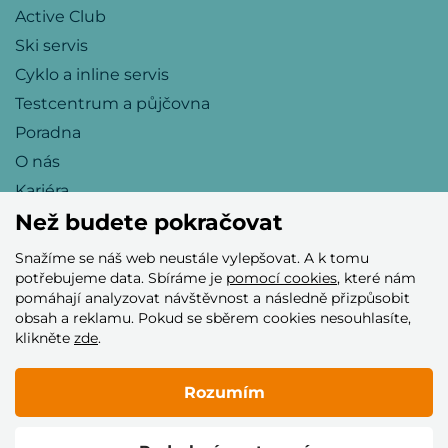
Active Club
Ski servis
Cyklo a inline servis
Testcentrum a půjčovna
Poradna
O nás
Kariéra
Než budete pokračovat
Snažíme se náš web neustále vylepšovat. A k tomu
Přijímáme tyto platební karty
potřebujeme data. Sbíráme je
pomocí cookies
, které nám
pomáhají analyzovat návštěvnost a následně přizpůsobit
obsah a reklamu. Pokud se sběrem cookies nesouhlasíte,
klikněte
zde
.
Rozumím
© 2005–2026 Helia Trade s.r.o.